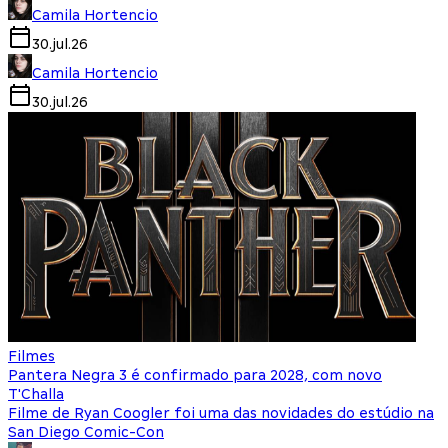
Camila Hortencio
30.jul.26
Camila Hortencio
30.jul.26
Filmes
Pantera Negra 3 é confirmado para 2028, com novo
T'Challa
Filme de Ryan Coogler foi uma das novidades do estúdio na
San Diego Comic-Con