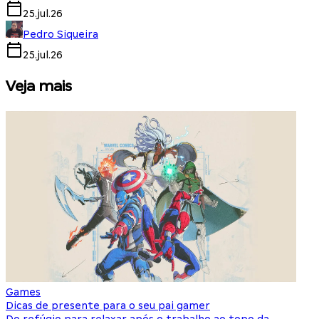
25.jul.26
Pedro Siqueira
25.jul.26
Veja mais
Games
S
Dicas de presente para o seu pai gamer
E
Do refúgio para relaxar após o trabalho ao topo da
d