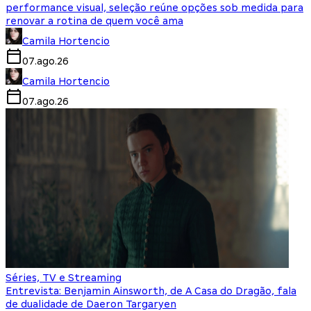
performance visual, seleção reúne opções sob medida para
renovar a rotina de quem você ama
Camila Hortencio
07.ago.26
Camila Hortencio
07.ago.26
Séries, TV e Streaming
Entrevista: Benjamin Ainsworth, de A Casa do Dragão, fala
de dualidade de Daeron Targaryen