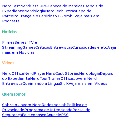
NerdCast
NerdCast RPG
Caneca de Mamicas
Depois do
Expediente
Nerdologia
NerdTech
Extras
Papo de
Parceiro
França e o Labirinto
T-Zombii
Veja mais em
Podcasts
Notícias
Filmes
Séries, TV e
Streaming
Games
Críticas
Entrevistas
Curiosidades e etc.
Veja
mais em Notícias
Vídeos
NerdOffice
NerdPlayer
NerdCast Stories
Nerdologia
Depois
do Expediente
NerdTour
TrailerOffice
Jovem Nerd
Entrevista
Queimando a Língua
Sr. K
Veja mais em Vídeos
Quem somos
Sobre o Jovem Nerd
Redes sociais
Política de
Privacidade
Programa de Integridade
Portal de
Segurança
Fale conosco
Anuncie
RSS