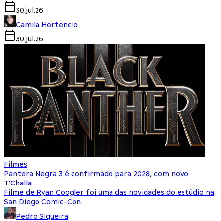
30.jul.26
Camila Hortencio
30.jul.26
Filmes
Pantera Negra 3 é confirmado para 2028, com novo
T'Challa
Filme de Ryan Coogler foi uma das novidades do estúdio na
San Diego Comic-Con
Pedro Siqueira