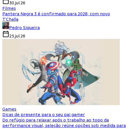
30.jul.26
Filmes
Pantera Negra 3 é confirmado para 2028, com novo
T'Challa
Pedro Siqueira
25.jul.26
Games
Dicas de presente para o seu pai gamer
Do refúgio para relaxar após o trabalho ao topo da
performance visual, seleção reúne opções sob medida para