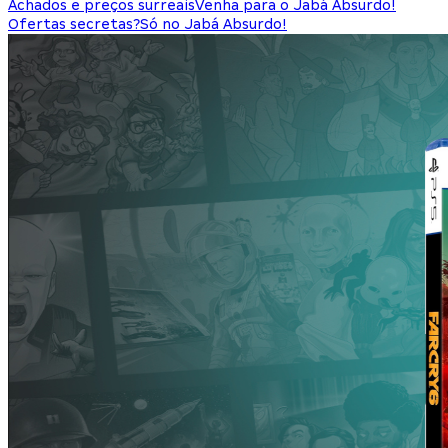
Achados e preços surreais
Venha para o Jabá Absurdo!
Ofertas secretas?
Só no Jabá Absurdo!