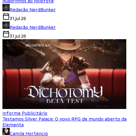
quadrinhos ao holofote
Redação NerdBunker
31.jul.26
Redação NerdBunker
31.jul.26
Informe Publicitário
Testamos Silver Palace: O novo RPG de mundo aberto da
Elementa
Camila Hortencio