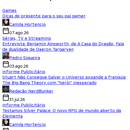
Games
Dicas de presente para o seu pai gamer
Camila Hortencio
07.ago.26
Séries, TV e Streaming
Entrevista: Benjamin Ainsworth, de A Casa do Dragão, fala
de dualidade de Daeron Targaryen
Pedro Siqueira
03.ago.26
Informe Publicitário
Stuart Não Consegue Salvar o Universo expande a franquia
The Big Bang Theory com “herói” inesperado
Redação NerdBunker
31.jul.26
Informe Publicitário
Testamos Silver Palace: O novo RPG de mundo aberto da
Elementa
Camila Hortencio