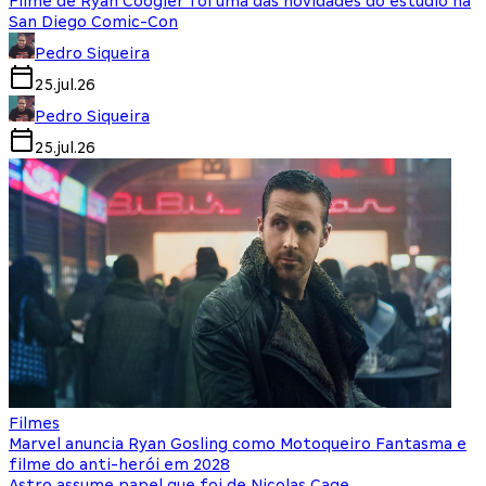
Filme de Ryan Coogler foi uma das novidades do estúdio na
San Diego Comic-Con
Pedro Siqueira
25.jul.26
Pedro Siqueira
25.jul.26
Filmes
Marvel anuncia Ryan Gosling como Motoqueiro Fantasma e
filme do anti-herói em 2028
Astro assume papel que foi de Nicolas Cage