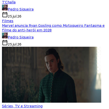
T'Challa
Pedro Siqueira
25.jul.26
Filmes
Marvel anuncia Ryan Gosling como Motoqueiro Fantasma e
filme do anti-herói em 2028
Pedro Siqueira
25.jul.26
Séries, TV e Streaming