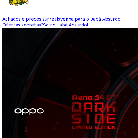
Achados e preços surreais
Venha para o Jabá Absurdo!
Ofertas secretas?
Só no Jabá Absurdo!