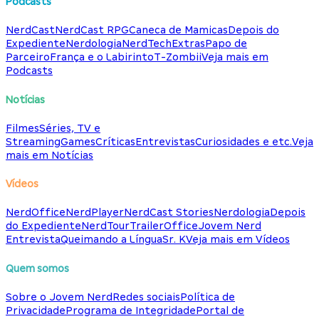
Podcasts
NerdCast
NerdCast RPG
Caneca de Mamicas
Depois do
Expediente
Nerdologia
NerdTech
Extras
Papo de
Parceiro
França e o Labirinto
T-Zombii
Veja mais em
Podcasts
Notícias
Filmes
Séries, TV e
Streaming
Games
Críticas
Entrevistas
Curiosidades e etc.
Veja
mais em Notícias
Vídeos
NerdOffice
NerdPlayer
NerdCast Stories
Nerdologia
Depois
do Expediente
NerdTour
TrailerOffice
Jovem Nerd
Entrevista
Queimando a Língua
Sr. K
Veja mais em Vídeos
Quem somos
Sobre o Jovem Nerd
Redes sociais
Política de
Privacidade
Programa de Integridade
Portal de