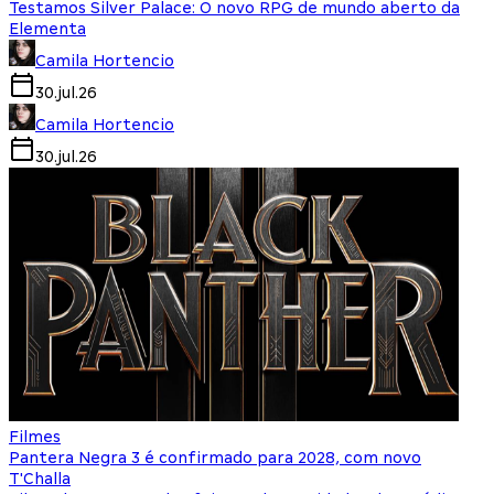
Testamos Silver Palace: O novo RPG de mundo aberto da
Elementa
Camila Hortencio
30.jul.26
Camila Hortencio
30.jul.26
Filmes
Pantera Negra 3 é confirmado para 2028, com novo
T'Challa