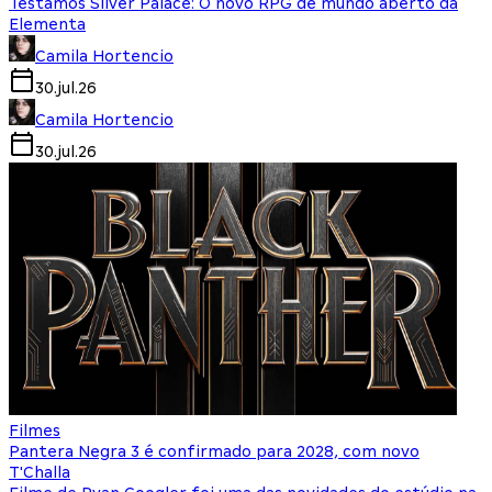
Testamos Silver Palace: O novo RPG de mundo aberto da
Elementa
Camila Hortencio
30.jul.26
Camila Hortencio
30.jul.26
Filmes
Pantera Negra 3 é confirmado para 2028, com novo
T'Challa