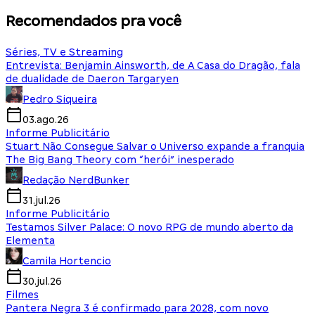
Recomendados pra você
Séries, TV e Streaming
Entrevista: Benjamin Ainsworth, de A Casa do Dragão, fala
de dualidade de Daeron Targaryen
Pedro Siqueira
03.ago.26
Informe Publicitário
Stuart Não Consegue Salvar o Universo expande a franquia
The Big Bang Theory com “herói” inesperado
Redação NerdBunker
31.jul.26
Informe Publicitário
Testamos Silver Palace: O novo RPG de mundo aberto da
Elementa
Camila Hortencio
30.jul.26
Filmes
Pantera Negra 3 é confirmado para 2028, com novo