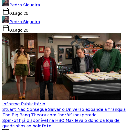
Pedro Siqueira
03.ago.26
Pedro Siqueira
03.ago.26
Informe Publicitário
Stuart Não Consegue Salvar o Universo expande a franquia
The Big Bang Theory com “herói” inesperado
Spin-off já disponível na HBO Max leva o dono da loja de
quadrinhos ao holofote