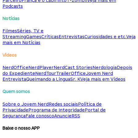
Parceiro
França e o Labirinto
T-Zombii
Veja mais em
Podcasts
Notícias
Filmes
Séries, TV e
Streaming
Games
Críticas
Entrevistas
Curiosidades e etc.
Veja
mais em Notícias
Vídeos
NerdOffice
NerdPlayer
NerdCast Stories
Nerdologia
Depois
do Expediente
NerdTour
TrailerOffice
Jovem Nerd
Entrevista
Queimando a Língua
Sr. K
Veja mais em Vídeos
Quem somos
Sobre o Jovem Nerd
Redes sociais
Política de
Privacidade
Programa de Integridade
Portal de
Segurança
Fale conosco
Anuncie
RSS
Baixe o nosso APP