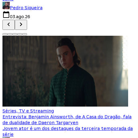
Pedro Siqueira
03.ago.26
Séries, TV e Streaming
Entrevista: Benjamin Ainsworth, de A Casa do Dragão, fala
de dualidade de Daeron Targaryen
Jovem ator é um dos destaques da terceira temporada da
série