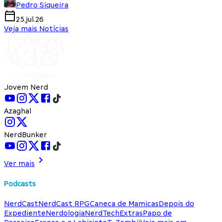
Pedro Siqueira
25.jul.26
Veja mais Notícias
Jovem Nerd
Azaghal
NerdBunker
Ver mais
Podcasts
NerdCast
NerdCast RPG
Caneca de Mamicas
Depois do
Expediente
Nerdologia
NerdTech
Extras
Papo de