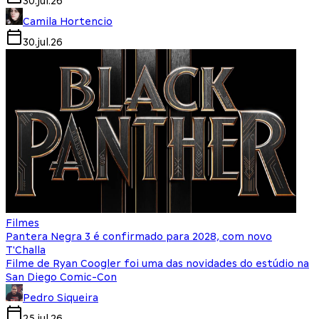
30.jul.26
Camila Hortencio
30.jul.26
Filmes
Pantera Negra 3 é confirmado para 2028, com novo
T'Challa
Filme de Ryan Coogler foi uma das novidades do estúdio na
San Diego Comic-Con
Pedro Siqueira
25.jul.26