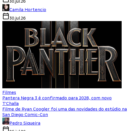
30.jul.26
Camila Hortencio
30.jul.26
Filmes
Pantera Negra 3 é confirmado para 2028, com novo
T'Challa
Filme de Ryan Coogler foi uma das novidades do estúdio na
San Diego Comic-Con
Pedro Siqueira