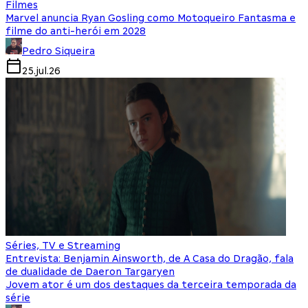
Filmes
Marvel anuncia Ryan Gosling como Motoqueiro Fantasma e
filme do anti-herói em 2028
Pedro Siqueira
25.jul.26
Séries, TV e Streaming
Entrevista: Benjamin Ainsworth, de A Casa do Dragão, fala
de dualidade de Daeron Targaryen
Jovem ator é um dos destaques da terceira temporada da
série