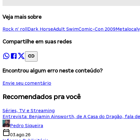
Veja mais sobre
Rock n' roll
Dark Horse
Adult Swim
Comic-Con 2009
Metalocal
Compartilhe em suas redes
Encontrou algum erro neste conteúdo?
Envie seu comentário
Recomendados pra você
Séries, TV e Streaming
Entrevista: Benjamin Ainsworth, de A Casa do Dragão, fala d
Pedro Siqueira
03.ago.26