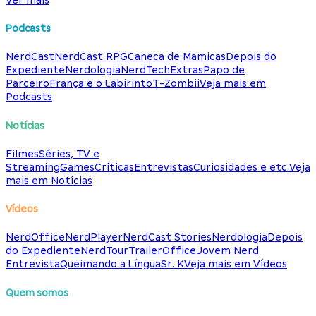
Podcasts
NerdCast
NerdCast RPG
Caneca de Mamicas
Depois do
Expediente
Nerdologia
NerdTech
Extras
Papo de
Parceiro
França e o Labirinto
T-Zombii
Veja mais em
Podcasts
Notícias
Filmes
Séries, TV e
Streaming
Games
Críticas
Entrevistas
Curiosidades e etc.
Veja
mais em Notícias
Vídeos
NerdOffice
NerdPlayer
NerdCast Stories
Nerdologia
Depois
do Expediente
NerdTour
TrailerOffice
Jovem Nerd
Entrevista
Queimando a Língua
Sr. K
Veja mais em Vídeos
Quem somos