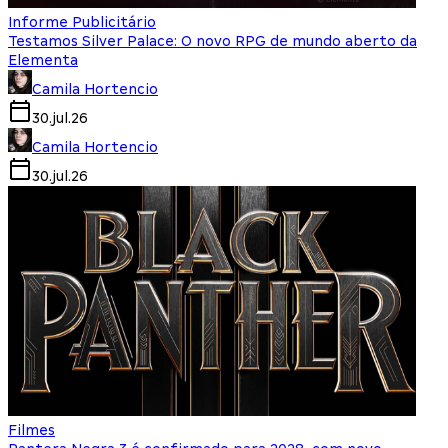
Informe Publicitário
Testamos Silver Palace: O novo RPG de mundo aberto da
Elementa
Camila Hortencio
30.jul.26
Camila Hortencio
30.jul.26
Filmes