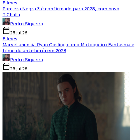
Filmes
Pantera Negra 3 é confirmado para 2028, com novo
T'Challa
Pedro Siqueira
25.jul.26
Filmes
Marvel anuncia Ryan Gosling como Motoqueiro Fantasma e
filme do anti-herói em 2028
Pedro Siqueira
25.jul.26