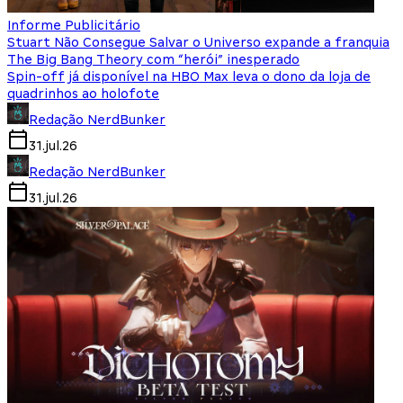
Informe Publicitário
Stuart Não Consegue Salvar o Universo expande a franquia
The Big Bang Theory com “herói” inesperado
Spin-off já disponível na HBO Max leva o dono da loja de
quadrinhos ao holofote
Redação NerdBunker
31.jul.26
Redação NerdBunker
31.jul.26