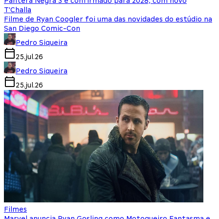
Pantera Negra 3 é confirmado para 2028, com novo
T'Challa
Filme de Ryan Coogler foi uma das novidades do estúdio na
San Diego Comic-Con
Pedro Siqueira
25.jul.26
Pedro Siqueira
25.jul.26
Filmes
Marvel anuncia Ryan Gosling como Motoqueiro Fantasma e