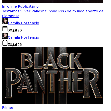
Informe Publicitário
Testamos Silver Palace: O novo RPG de mundo aberto da
Elementa
Camila Hortencio
30.jul.26
Camila Hortencio
30.jul.26
Filmes