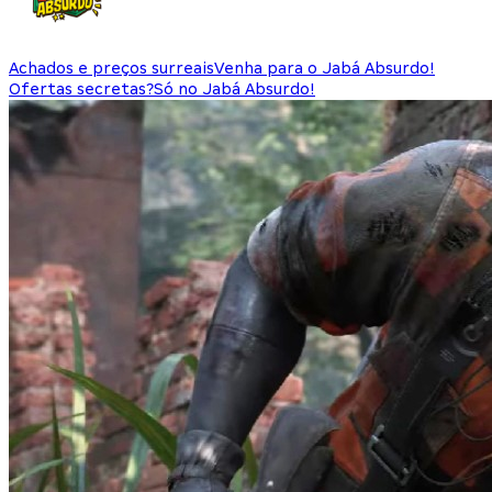
Achados e preços surreais
Venha para o Jabá Absurdo!
Ofertas secretas?
Só no Jabá Absurdo!