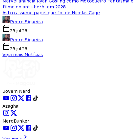
Marvel anuncia Ryan Gosling como Motoqueiro Fantasma e
filme do anti-herói em 2028
Astro assume papel que foi de Nicolas Cage
Pedro Siqueira
25.jul.26
Pedro Siqueira
25.jul.26
Veja mais Notícias
Jovem Nerd
Azaghal
NerdBunker
Ver mais