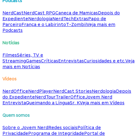
Podcasts
NerdCast
NerdCast RPG
Caneca de Mamicas
Depois do
Expediente
Nerdologia
NerdTech
Extras
Papo de
Parceiro
França e o Labirinto
T-Zombii
Veja mais em
Podcasts
Notícias
Filmes
Séries, TV e
Streaming
Games
Críticas
Entrevistas
Curiosidades e etc.
Veja
mais em Notícias
Vídeos
NerdOffice
NerdPlayer
NerdCast Stories
Nerdologia
Depois
do Expediente
NerdTour
TrailerOffice
Jovem Nerd
Entrevista
Queimando a Língua
Sr. K
Veja mais em Vídeos
Quem somos
Sobre o Jovem Nerd
Redes sociais
Política de
Privacidade
Programa de Integridade
Portal de