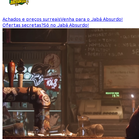
Achados e preços surreais
Venha para o Jabá Absurdo!
Ofertas secretas?
Só no Jabá Absurdo!