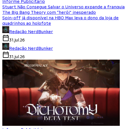
Informe Publicitário
Stuart Não Consegue Salvar o Universo expande a franquia
The Big Bang Theory com “herói” inesperado
Spin-off já disponível na HBO Max leva o dono da loja de
quadrinhos ao holofote
Redação NerdBunker
31.jul.26
Redação NerdBunker
31.jul.26