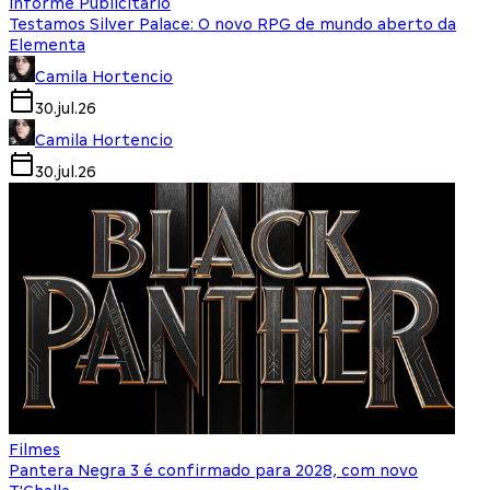
Informe Publicitário
Testamos Silver Palace: O novo RPG de mundo aberto da
Elementa
Camila Hortencio
30.jul.26
Camila Hortencio
30.jul.26
Filmes
Pantera Negra 3 é confirmado para 2028, com novo