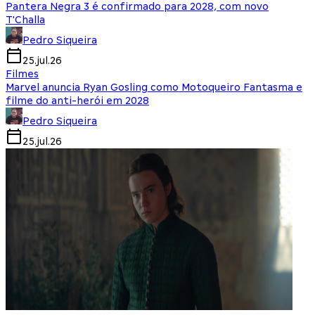
Pantera Negra 3 é confirmado para 2028, com novo
T'Challa
Pedro Siqueira
25.jul.26
Filmes
Marvel anuncia Ryan Gosling como Motoqueiro Fantasma e
filme do anti-herói em 2028
Pedro Siqueira
25.jul.26