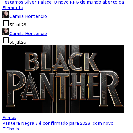
Testamos Silver Palace: O novo RPG de mundo aberto da
Elementa
Camila Hortencio
30.jul.26
Camila Hortencio
30.jul.26
Filmes
Pantera Negra 3 é confirmado para 2028, com novo
T'Challa