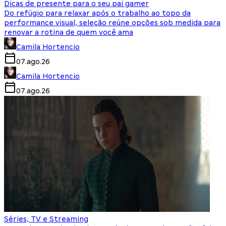
Dicas de presente para o seu pai gamer
Do refúgio para relaxar após o trabalho ao topo da
performance visual, seleção reúne opções sob medida para
renovar a rotina de quem você ama
Camila Hortencio
07.ago.26
Camila Hortencio
07.ago.26
Séries, TV e Streaming