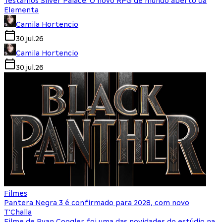
Testamos Silver Palace: O novo RPG de mundo aberto da
Elementa
Camila Hortencio
30.jul.26
Camila Hortencio
30.jul.26
Filmes
Pantera Negra 3 é confirmado para 2028, com novo
T'Challa
Filme de Ryan Coogler foi uma das novidades do estúdio na