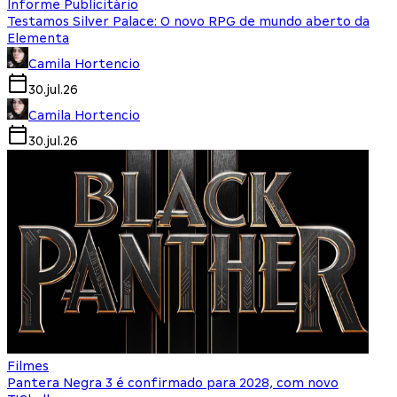
Informe Publicitário
Testamos Silver Palace: O novo RPG de mundo aberto da
Elementa
Camila Hortencio
30.jul.26
Camila Hortencio
30.jul.26
Filmes
Pantera Negra 3 é confirmado para 2028, com novo