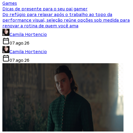
Games
Dicas de presente para o seu pai gamer
Do refúgio para relaxar após o trabalho ao topo da
performance visual, seleção reúne opções sob medida para
renovar a rotina de quem você ama
Camila Hortencio
07.ago.26
Camila Hortencio
07.ago.26