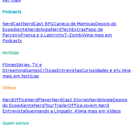
Podcasts
NerdCast
NerdCast RPG
Caneca de Mamicas
Depois do
Expediente
Nerdologia
NerdTech
Extras
Papo de
Parceiro
França e o Labirinto
T-Zombii
Veja mais em
Podcasts
Notícias
Filmes
Séries, TV e
Streaming
Games
Críticas
Entrevistas
Curiosidades e etc.
Veja
mais em Notícias
Vídeos
NerdOffice
NerdPlayer
NerdCast Stories
Nerdologia
Depois
do Expediente
NerdTour
TrailerOffice
Jovem Nerd
Entrevista
Queimando a Língua
Sr. K
Veja mais em Vídeos
Quem somos