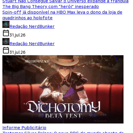
Stuart Não Consegue Salvar o Universo expande a franquia
The Big Bang Theory com “herói” inesperado
Spin-off já disponível na HBO Max leva o dono da loja de
quadrinhos ao holofote
Redação NerdBunker
31.jul.26
Redação NerdBunker
31.jul.26
Informe Publicitário