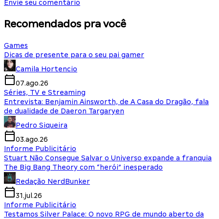
Envie seu comentário
Recomendados pra você
Games
Dicas de presente para o seu pai gamer
Camila Hortencio
07.ago.26
Séries, TV e Streaming
Entrevista: Benjamin Ainsworth, de A Casa do Dragão, fala
de dualidade de Daeron Targaryen
Pedro Siqueira
03.ago.26
Informe Publicitário
Stuart Não Consegue Salvar o Universo expande a franquia
The Big Bang Theory com “herói” inesperado
Redação NerdBunker
31.jul.26
Informe Publicitário
Testamos Silver Palace: O novo RPG de mundo aberto da