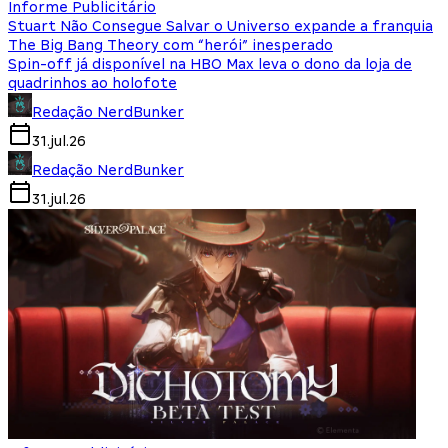
Informe Publicitário
Stuart Não Consegue Salvar o Universo expande a franquia
The Big Bang Theory com “herói” inesperado
Spin-off já disponível na HBO Max leva o dono da loja de
quadrinhos ao holofote
Redação NerdBunker
31.jul.26
Redação NerdBunker
31.jul.26