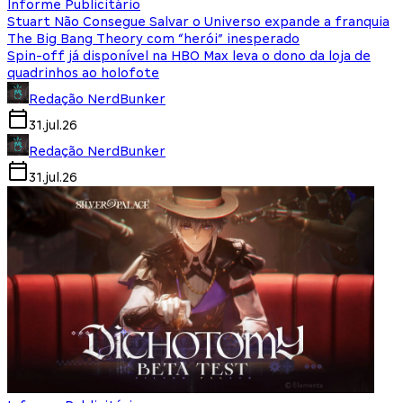
Informe Publicitário
Stuart Não Consegue Salvar o Universo expande a franquia
The Big Bang Theory com “herói” inesperado
Spin-off já disponível na HBO Max leva o dono da loja de
quadrinhos ao holofote
Redação NerdBunker
31.jul.26
Redação NerdBunker
31.jul.26