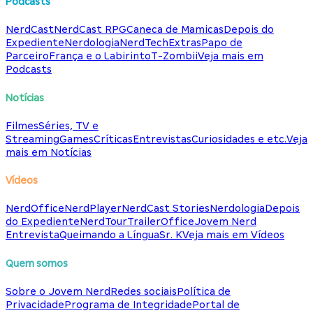
Podcasts
NerdCast
NerdCast RPG
Caneca de Mamicas
Depois do
Expediente
Nerdologia
NerdTech
Extras
Papo de
Parceiro
França e o Labirinto
T-Zombii
Veja mais em
Podcasts
Notícias
Filmes
Séries, TV e
Streaming
Games
Críticas
Entrevistas
Curiosidades e etc.
Veja
mais em Notícias
Vídeos
NerdOffice
NerdPlayer
NerdCast Stories
Nerdologia
Depois
do Expediente
NerdTour
TrailerOffice
Jovem Nerd
Entrevista
Queimando a Língua
Sr. K
Veja mais em Vídeos
Quem somos
Sobre o Jovem Nerd
Redes sociais
Política de
Privacidade
Programa de Integridade
Portal de