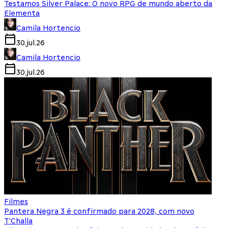
Testamos Silver Palace: O novo RPG de mundo aberto da
Elementa
Camila Hortencio
30.jul.26
Camila Hortencio
30.jul.26
Filmes
Pantera Negra 3 é confirmado para 2028, com novo
T'Challa