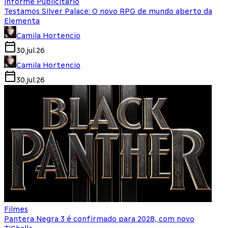
Informe Publicitário
Testamos Silver Palace: O novo RPG de mundo aberto da
Elementa
Camila Hortencio
30.jul.26
Camila Hortencio
30.jul.26
Filmes
Pantera Negra 3 é confirmado para 2028, com novo