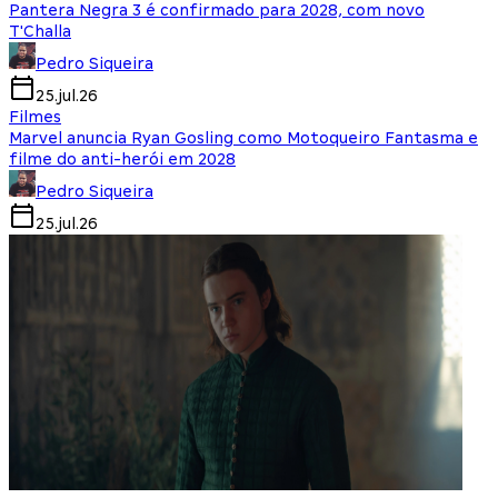
Pantera Negra 3 é confirmado para 2028, com novo
T'Challa
Pedro Siqueira
25.jul.26
Filmes
Marvel anuncia Ryan Gosling como Motoqueiro Fantasma e
filme do anti-herói em 2028
Pedro Siqueira
25.jul.26