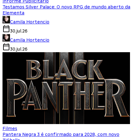
Informe Publicitário
Testamos Silver Palace: O novo RPG de mundo aberto da
Elementa
Camila Hortencio
30.jul.26
Camila Hortencio
30.jul.26
Filmes
Pantera Negra 3 é confirmado para 2028, com novo