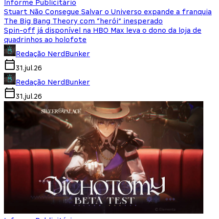
Informe Publicitário
Stuart Não Consegue Salvar o Universo expande a franquia
The Big Bang Theory com “herói” inesperado
Spin-off já disponível na HBO Max leva o dono da loja de
quadrinhos ao holofote
Redação NerdBunker
31.jul.26
Redação NerdBunker
31.jul.26