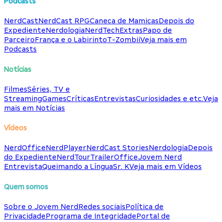
Podcasts
NerdCast
NerdCast RPG
Caneca de Mamicas
Depois do
Expediente
Nerdologia
NerdTech
Extras
Papo de
Parceiro
França e o Labirinto
T-Zombii
Veja mais em
Podcasts
Notícias
Filmes
Séries, TV e
Streaming
Games
Críticas
Entrevistas
Curiosidades e etc.
Veja
mais em Notícias
Vídeos
NerdOffice
NerdPlayer
NerdCast Stories
Nerdologia
Depois
do Expediente
NerdTour
TrailerOffice
Jovem Nerd
Entrevista
Queimando a Língua
Sr. K
Veja mais em Vídeos
Quem somos
Sobre o Jovem Nerd
Redes sociais
Política de
Privacidade
Programa de Integridade
Portal de