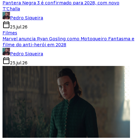
Pantera Negra 3 é confirmado para 2028, com novo
T'Challa
Pedro Siqueira
25.jul.26
Filmes
Marvel anuncia Ryan Gosling como Motoqueiro Fantasma e
filme do anti-herói em 2028
Pedro Siqueira
25.jul.26