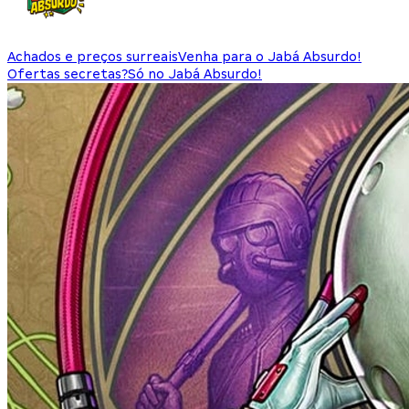
Achados e preços surreais
Venha para o Jabá Absurdo!
Ofertas secretas?
Só no Jabá Absurdo!