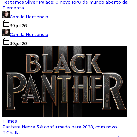
Testamos Silver Palace: O novo RPG de mundo aberto da
Elementa
Camila Hortencio
30.jul.26
Camila Hortencio
30.jul.26
Filmes
Pantera Negra 3 é confirmado para 2028, com novo
T'Challa