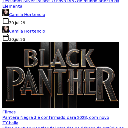
Testamos Silver Palace: O novo RPG de mundo aberto da
Elementa
Camila Hortencio
30.jul.26
Camila Hortencio
30.jul.26
Filmes
Pantera Negra 3 é confirmado para 2028, com novo
T'Challa