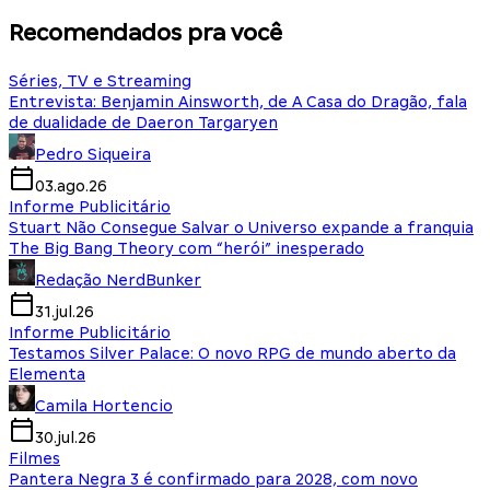
Recomendados pra você
Séries, TV e Streaming
Entrevista: Benjamin Ainsworth, de A Casa do Dragão, fala
de dualidade de Daeron Targaryen
Pedro Siqueira
03.ago.26
Informe Publicitário
Stuart Não Consegue Salvar o Universo expande a franquia
The Big Bang Theory com “herói” inesperado
Redação NerdBunker
31.jul.26
Informe Publicitário
Testamos Silver Palace: O novo RPG de mundo aberto da
Elementa
Camila Hortencio
30.jul.26
Filmes
Pantera Negra 3 é confirmado para 2028, com novo