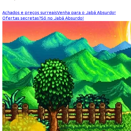
Achados e preços surreais
Venha para o Jabá Absurdo!
Ofertas secretas?
Só no Jabá Absurdo!