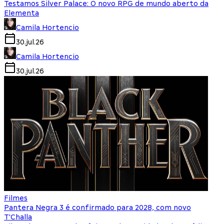
Testamos Silver Palace: O novo RPG de mundo aberto da
Elementa
Camila Hortencio
30.jul.26
Camila Hortencio
30.jul.26
Filmes
Pantera Negra 3 é confirmado para 2028, com novo
T'Challa