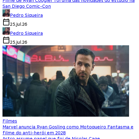
Filme de Ryan Coogler foi uma das novidades do estúdio na
San Diego Comic-Con
Pedro Siqueira
25.jul.26
Pedro Siqueira
25.jul.26
Filmes
Marvel anuncia Ryan Gosling como Motoqueiro Fantasma e
filme do anti-herói em 2028
Astro assume papel que foi de Nicolas Cage