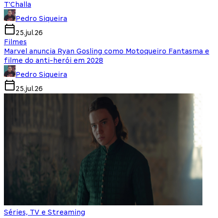
T'Challa
Pedro Siqueira
25.jul.26
Filmes
Marvel anuncia Ryan Gosling como Motoqueiro Fantasma e
filme do anti-herói em 2028
Pedro Siqueira
25.jul.26
Séries, TV e Streaming