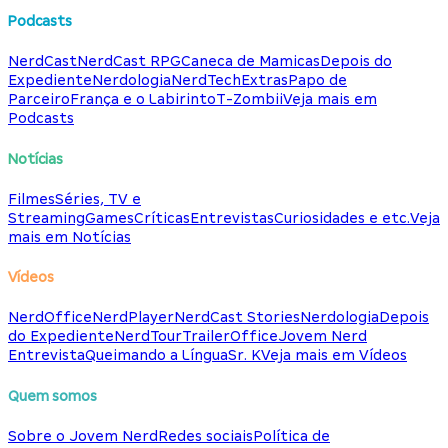
Podcasts
NerdCast
NerdCast RPG
Caneca de Mamicas
Depois do
Expediente
Nerdologia
NerdTech
Extras
Papo de
Parceiro
França e o Labirinto
T-Zombii
Veja mais em
Podcasts
Notícias
Filmes
Séries, TV e
Streaming
Games
Críticas
Entrevistas
Curiosidades e etc.
Veja
mais em Notícias
Vídeos
NerdOffice
NerdPlayer
NerdCast Stories
Nerdologia
Depois
do Expediente
NerdTour
TrailerOffice
Jovem Nerd
Entrevista
Queimando a Língua
Sr. K
Veja mais em Vídeos
Quem somos
Sobre o Jovem Nerd
Redes sociais
Política de