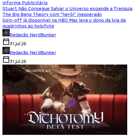
Informe Publicitário
Stuart Não Consegue Salvar o Universo expande a franquia
The Big Bang Theory com “herói” inesperado
Spin-off já disponível na HBO Max leva o dono da loja de
quadrinhos ao holofote
Redação NerdBunker
31.jul.26
Redação NerdBunker
31.jul.26