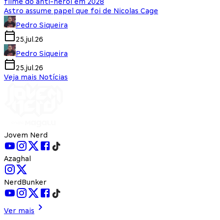
filme do anti-herói em 2028
Astro assume papel que foi de Nicolas Cage
Pedro Siqueira
25.jul.26
Pedro Siqueira
25.jul.26
Veja mais Notícias
Jovem Nerd
Azaghal
NerdBunker
Ver mais