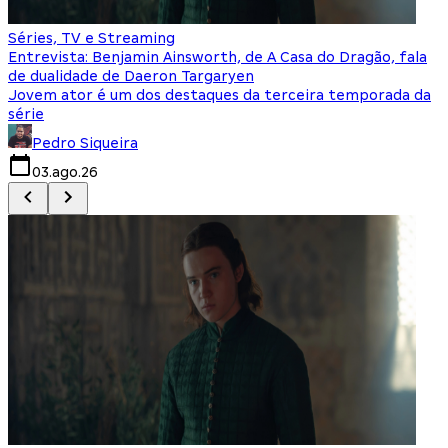
Séries, TV e Streaming
I
Entrevista: Benjamin Ainsworth, de A Casa do Dragão, fala
S
de dualidade de Daeron Targaryen
T
Jovem ator é um dos destaques da terceira temporada da
S
série
q
Pedro Siqueira
03.ago.26