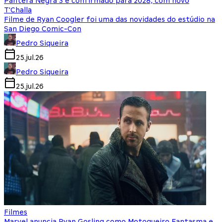
Pantera Negra 3 é confirmado para 2028, com novo
T'Challa
Filme de Ryan Coogler foi uma das novidades do estúdio na
San Diego Comic-Con
Pedro Siqueira
25.jul.26
Pedro Siqueira
25.jul.26
Filmes
Marvel anuncia Ryan Gosling como Motoqueiro Fantasma e