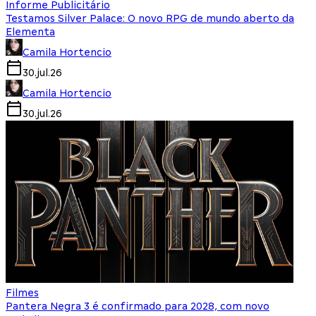
Informe Publicitário
Testamos Silver Palace: O novo RPG de mundo aberto da
Elementa
Camila Hortencio
30.jul.26
Camila Hortencio
30.jul.26
Filmes
Pantera Negra 3 é confirmado para 2028, com novo