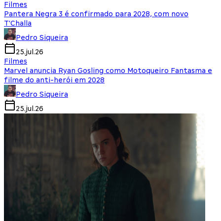
Filmes
Pantera Negra 3 é confirmado para 2028, com novo
T'Challa
Pedro Siqueira
25.jul.26
Filmes
Marvel anuncia Ryan Gosling como Motoqueiro Fantasma e
filme do anti-herói em 2028
Pedro Siqueira
25.jul.26