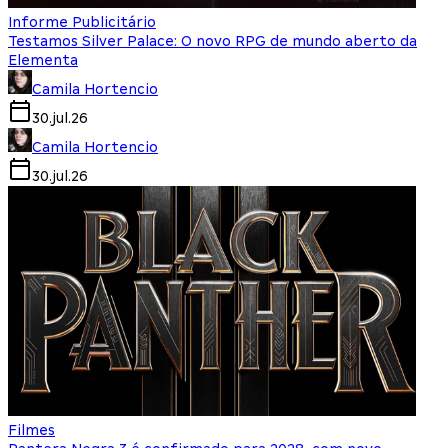
Informe Publicitário
Testamos Silver Palace: O novo RPG de mundo aberto da
Elementa
Camila Hortencio
30.jul.26
Camila Hortencio
30.jul.26
Filmes