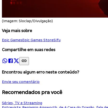
(Imagem: Sloclap/Divulgação)
Veja mais sobre
Epic Games
Epic Games Store
Sifu
Compartilhe em suas redes
Encontrou algum erro neste conteúdo?
Envie seu comentário
Recomendados pra você
Séries, TV e Streaming
Entrevista: Benjamin Ainsworth, de A Casa do Dragão, fala d