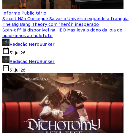
Informe Publicitário
Stuart Não Consegue Salvar o Universo expande a franquia
The Big Bang Theory com “herói” inesperado
Spin-off já disponível na HBO Max leva o dono da loja de
quadrinhos ao holofote
Redação NerdBunker
31.jul.26
Redação NerdBunker
31.jul.26