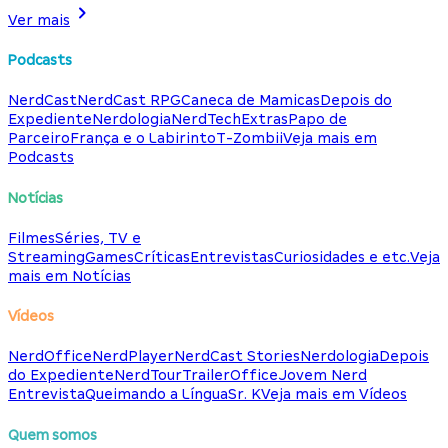
Ver mais
Podcasts
NerdCast
NerdCast RPG
Caneca de Mamicas
Depois do
Expediente
Nerdologia
NerdTech
Extras
Papo de
Parceiro
França e o Labirinto
T-Zombii
Veja mais em
Podcasts
Notícias
Filmes
Séries, TV e
Streaming
Games
Críticas
Entrevistas
Curiosidades e etc.
Veja
mais em Notícias
Vídeos
NerdOffice
NerdPlayer
NerdCast Stories
Nerdologia
Depois
do Expediente
NerdTour
TrailerOffice
Jovem Nerd
Entrevista
Queimando a Língua
Sr. K
Veja mais em Vídeos
Quem somos