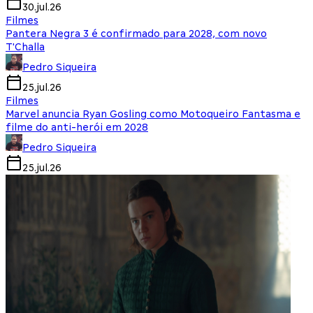
30.jul.26
Filmes
Pantera Negra 3 é confirmado para 2028, com novo
T'Challa
Pedro Siqueira
25.jul.26
Filmes
Marvel anuncia Ryan Gosling como Motoqueiro Fantasma e
filme do anti-herói em 2028
Pedro Siqueira
25.jul.26