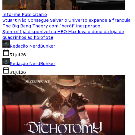
Informe Publicitário
Stuart Não Consegue Salvar o Universo expande a franquia
The Big Bang Theory com “herói” inesperado
Spin-off já disponível na HBO Max leva o dono da loja de
quadrinhos ao holofote
Redação NerdBunker
31.jul.26
Redação NerdBunker
31.jul.26