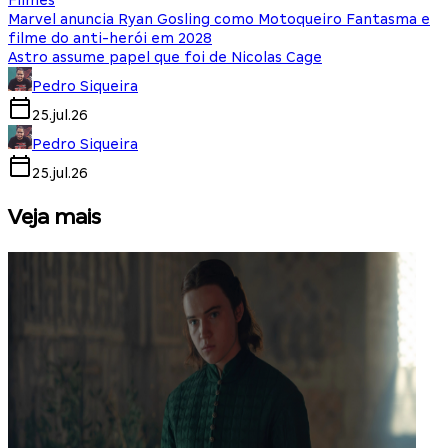
Filmes
Marvel anuncia Ryan Gosling como Motoqueiro Fantasma e
filme do anti-herói em 2028
Astro assume papel que foi de Nicolas Cage
Pedro Siqueira
25.jul.26
Pedro Siqueira
25.jul.26
Veja mais