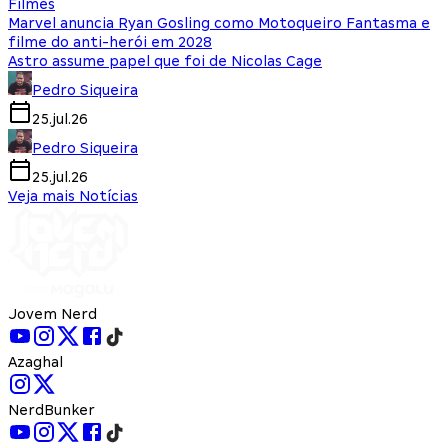
Filmes
Marvel anuncia Ryan Gosling como Motoqueiro Fantasma e
filme do anti-herói em 2028
Astro assume papel que foi de Nicolas Cage
Pedro Siqueira
25.jul.26
Pedro Siqueira
25.jul.26
Veja mais Notícias
Jovem Nerd
Azaghal
NerdBunker