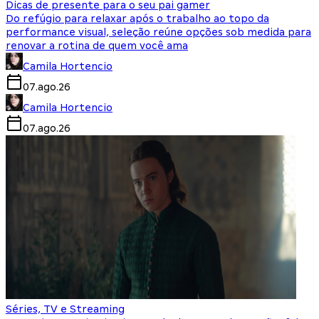
Dicas de presente para o seu pai gamer
Do refúgio para relaxar após o trabalho ao topo da
performance visual, seleção reúne opções sob medida para
renovar a rotina de quem você ama
Camila Hortencio
07.ago.26
Camila Hortencio
07.ago.26
Séries, TV e Streaming