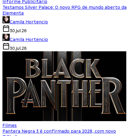
Informe Publicitário
Testamos Silver Palace: O novo RPG de mundo aberto da
Elementa
Camila Hortencio
30.jul.26
Camila Hortencio
30.jul.26
Filmes
Pantera Negra 3 é confirmado para 2028, com novo