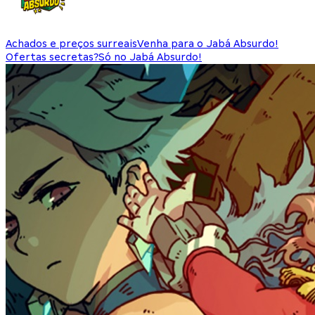
Achados e preços surreais
Venha para o Jabá Absurdo!
Ofertas secretas?
Só no Jabá Absurdo!