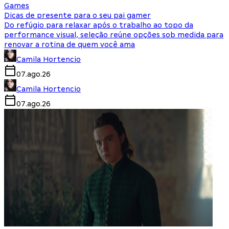
Games
Dicas de presente para o seu pai gamer
Do refúgio para relaxar após o trabalho ao topo da
performance visual, seleção reúne opções sob medida para
renovar a rotina de quem você ama
Camila Hortencio
07.ago.26
Camila Hortencio
07.ago.26