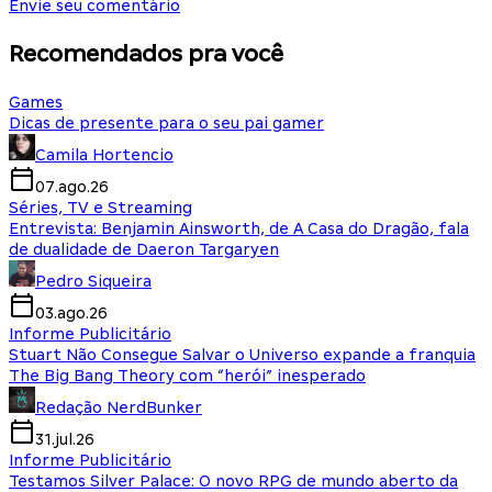
Envie seu comentário
Recomendados pra você
Games
Dicas de presente para o seu pai gamer
Camila Hortencio
07.ago.26
Séries, TV e Streaming
Entrevista: Benjamin Ainsworth, de A Casa do Dragão, fala
de dualidade de Daeron Targaryen
Pedro Siqueira
03.ago.26
Informe Publicitário
Stuart Não Consegue Salvar o Universo expande a franquia
The Big Bang Theory com “herói” inesperado
Redação NerdBunker
31.jul.26
Informe Publicitário
Testamos Silver Palace: O novo RPG de mundo aberto da