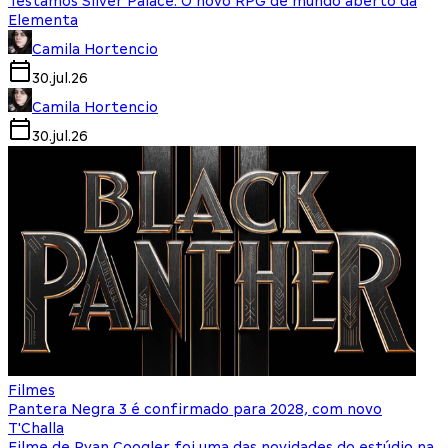
Testamos Silver Palace: O novo RPG de mundo aberto da
Elementa
Camila Hortencio
30.jul.26
Camila Hortencio
30.jul.26
Filmes
Pantera Negra 3 é confirmado para 2028, com novo
T'Challa
Filme de Ryan Coogler foi uma das novidades do estúdio na