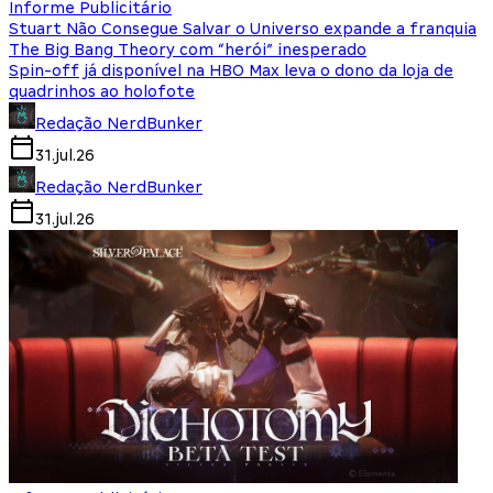
Informe Publicitário
Stuart Não Consegue Salvar o Universo expande a franquia
The Big Bang Theory com “herói” inesperado
Spin-off já disponível na HBO Max leva o dono da loja de
quadrinhos ao holofote
Redação NerdBunker
31.jul.26
Redação NerdBunker
31.jul.26