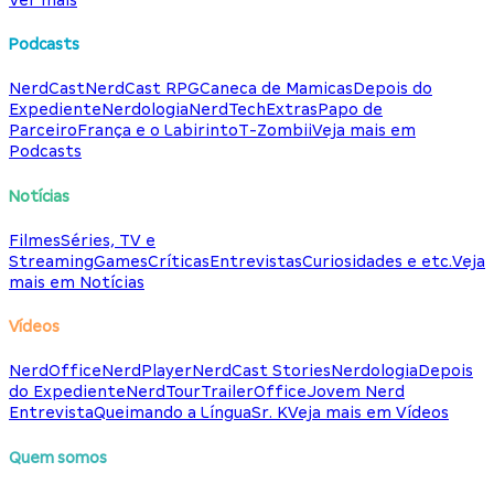
Podcasts
NerdCast
NerdCast RPG
Caneca de Mamicas
Depois do
Expediente
Nerdologia
NerdTech
Extras
Papo de
Parceiro
França e o Labirinto
T-Zombii
Veja mais em
Podcasts
Notícias
Filmes
Séries, TV e
Streaming
Games
Críticas
Entrevistas
Curiosidades e etc.
Veja
mais em Notícias
Vídeos
NerdOffice
NerdPlayer
NerdCast Stories
Nerdologia
Depois
do Expediente
NerdTour
TrailerOffice
Jovem Nerd
Entrevista
Queimando a Língua
Sr. K
Veja mais em Vídeos
Quem somos