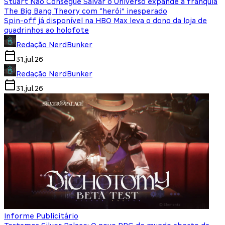
Stuart Não Consegue Salvar o Universo expande a franquia
The Big Bang Theory com “herói” inesperado
Spin-off já disponível na HBO Max leva o dono da loja de
quadrinhos ao holofote
Redação NerdBunker
31.jul.26
Redação NerdBunker
31.jul.26
Informe Publicitário