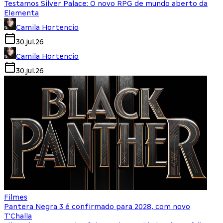
Testamos Silver Palace: O novo RPG de mundo aberto da
Elementa
Camila Hortencio
30.jul.26
Camila Hortencio
30.jul.26
Filmes
Pantera Negra 3 é confirmado para 2028, com novo
T'Challa