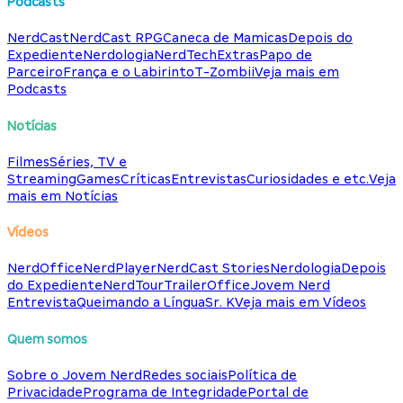
Podcasts
NerdCast
NerdCast RPG
Caneca de Mamicas
Depois do
Expediente
Nerdologia
NerdTech
Extras
Papo de
Parceiro
França e o Labirinto
T-Zombii
Veja mais em
Podcasts
Notícias
Filmes
Séries, TV e
Streaming
Games
Críticas
Entrevistas
Curiosidades e etc.
Veja
mais em Notícias
Vídeos
NerdOffice
NerdPlayer
NerdCast Stories
Nerdologia
Depois
do Expediente
NerdTour
TrailerOffice
Jovem Nerd
Entrevista
Queimando a Língua
Sr. K
Veja mais em Vídeos
Quem somos
Sobre o Jovem Nerd
Redes sociais
Política de
Privacidade
Programa de Integridade
Portal de