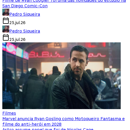
Filme de Ryan Coogler foi uma das novidades do estúdio na
San Diego Comic-Con
Pedro Siqueira
25.jul.26
Pedro Siqueira
25.jul.26
Filmes
Marvel anuncia Ryan Gosling como Motoqueiro Fantasma e
filme do anti-herói em 2028
Astro assume papel que foi de Nicolas Cage