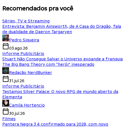
Recomendados pra você
Séries, TV e Streaming
Entrevista: Benjamin Ainsworth, de A Casa do Dragão, fala
de dualidade de Daeron Targaryen
Pedro Siqueira
03.ago.26
Informe Publicitário
Stuart Não Consegue Salvar o Universo expande a franquia
The Big Bang Theory com “herói” inesperado
Redação NerdBunker
31.jul.26
Informe Publicitário
Testamos Silver Palace: O novo RPG de mundo aberto da
Elementa
Camila Hortencio
30.jul.26
Filmes
Pantera Negra 3 é confirmado para 2028, com novo