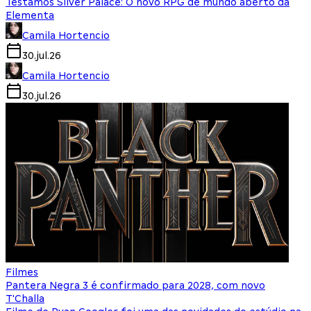
Testamos Silver Palace: O novo RPG de mundo aberto da
Elementa
Camila Hortencio
30.jul.26
Camila Hortencio
30.jul.26
Filmes
Pantera Negra 3 é confirmado para 2028, com novo
T'Challa