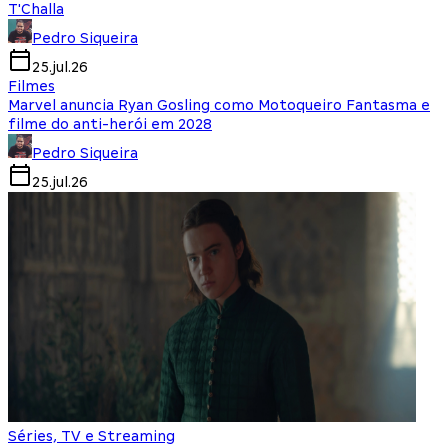
T'Challa
Pedro Siqueira
25.jul.26
Filmes
Marvel anuncia Ryan Gosling como Motoqueiro Fantasma e
filme do anti-herói em 2028
Pedro Siqueira
25.jul.26
Séries, TV e Streaming