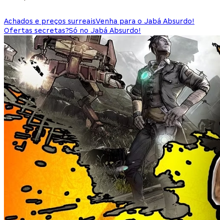
Achados e preços surreais
Venha para o Jabá Absurdo!
Ofertas secretas?
Só no Jabá Absurdo!