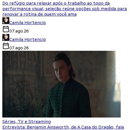
Do refúgio para relaxar após o trabalho ao topo da
performance visual, seleção reúne opções sob medida para
renovar a rotina de quem você ama
Camila Hortencio
07.ago.26
Camila Hortencio
07.ago.26
Séries, TV e Streaming
Entrevista: Benjamin Ainsworth, de A Casa do Dragão, fala