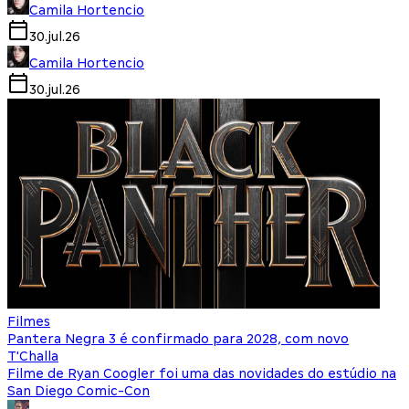
Camila Hortencio
30.jul.26
Camila Hortencio
30.jul.26
Filmes
Pantera Negra 3 é confirmado para 2028, com novo
T'Challa
Filme de Ryan Coogler foi uma das novidades do estúdio na
San Diego Comic-Con