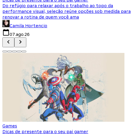
Do refúgio para relaxar após o trabalho ao topo da
d
performance visual, seleção reúne opções sob medida para
J
renovar a rotina de quem você ama
s
Camila Hortencio
07.ago.26
Games
Dicas de presente para o seu pai gamer