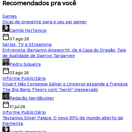
Recomendados pra você
Games
Dicas de presente para o seu pai gamer
Camila Hortencio
07.ago.26
Séries, TV e Streaming
Entrevista: Benjamin Ainsworth, de A Casa do Dragão, fala
de dualidade de Daeron Targaryen
Pedro Siqueira
03.ago.26
Informe Publicitário
Stuart Não Consegue Salvar o Universo expande a franquia
The Big Bang Theory com “herói” inesperado
Redação NerdBunker
31.jul.26
Informe Publicitário
Testamos Silver Palace: O novo RPG de mundo aberto da
Elementa