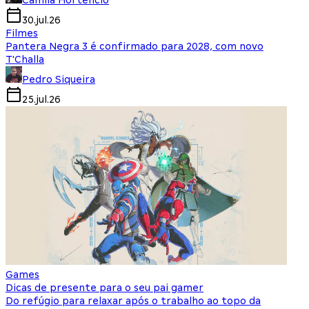
Camila Hortencio
30.jul.26
Filmes
Pantera Negra 3 é confirmado para 2028, com novo
T'Challa
Pedro Siqueira
25.jul.26
Games
Dicas de presente para o seu pai gamer
Do refúgio para relaxar após o trabalho ao topo da