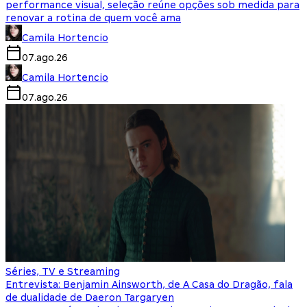
performance visual, seleção reúne opções sob medida para
renovar a rotina de quem você ama
Camila Hortencio
07.ago.26
Camila Hortencio
07.ago.26
Séries, TV e Streaming
Entrevista: Benjamin Ainsworth, de A Casa do Dragão, fala
de dualidade de Daeron Targaryen