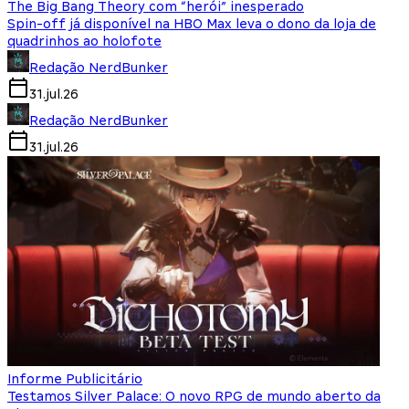
The Big Bang Theory com “herói” inesperado
Spin-off já disponível na HBO Max leva o dono da loja de
quadrinhos ao holofote
Redação NerdBunker
31.jul.26
Redação NerdBunker
31.jul.26
Informe Publicitário
Testamos Silver Palace: O novo RPG de mundo aberto da