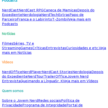
Podcasts
NerdCast
NerdCast RPG
Caneca de Mamicas
Depois do
Expediente
Nerdologia
NerdTech
Extras
Papo de
Parceiro
França e o Labirinto
T-Zombii
Veja mais em
Podcasts
Notícias
Filmes
Séries, TV e
Streaming
Games
Críticas
Entrevistas
Curiosidades e etc.
Veja
mais em Notícias
Vídeos
NerdOffice
NerdPlayer
NerdCast Stories
Nerdologia
Depois
do Expediente
NerdTour
TrailerOffice
Jovem Nerd
Entrevista
Queimando a Língua
Sr. K
Veja mais em Vídeos
Quem somos
Sobre o Jovem Nerd
Redes sociais
Política de
Privacidade
Programa de Integridade
Portal de