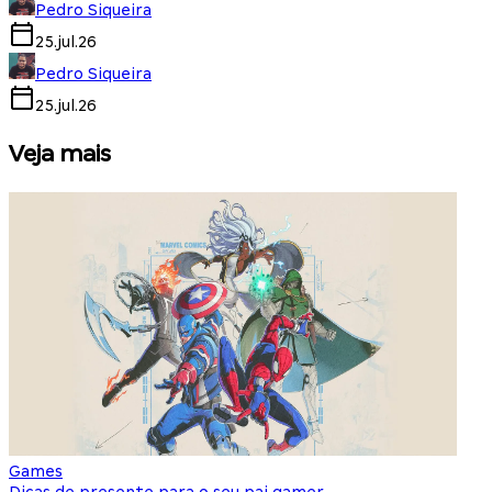
Pedro Siqueira
25.jul.26
Pedro Siqueira
25.jul.26
Veja mais
Games
S
Dicas de presente para o seu pai gamer
E