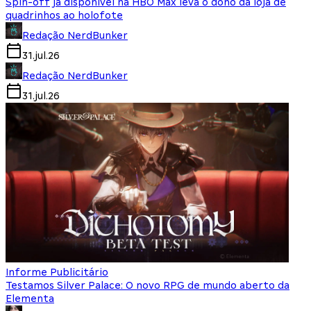
Spin-off já disponível na HBO Max leva o dono da loja de
quadrinhos ao holofote
Redação NerdBunker
31.jul.26
Redação NerdBunker
31.jul.26
Informe Publicitário
Testamos Silver Palace: O novo RPG de mundo aberto da
Elementa