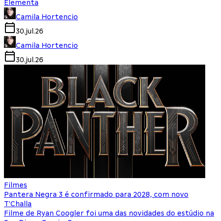
Elementa
Camila Hortencio
30.jul.26
Camila Hortencio
30.jul.26
Filmes
Pantera Negra 3 é confirmado para 2028, com novo
T'Challa
Filme de Ryan Coogler foi uma das novidades do estúdio na