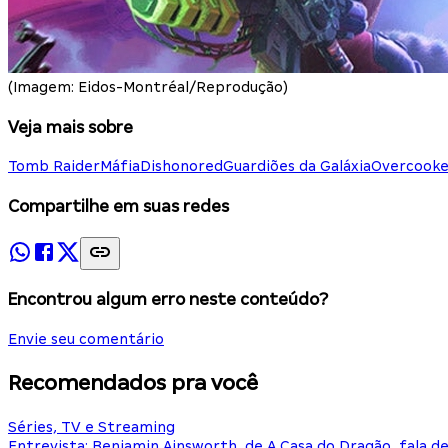
(Imagem: Eidos-Montréal/Reprodução)
Veja mais sobre
Tomb Raider
Máfia
Dishonored
Guardiões da Galáxia
Overcook
Compartilhe em suas redes
Encontrou algum erro neste conteúdo?
Envie seu comentário
Recomendados pra você
Séries, TV e Streaming
Entrevista: Benjamin Ainsworth, de A Casa do Dragão, fala d