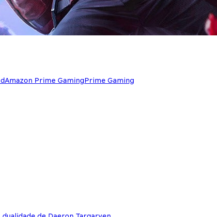
ed
Amazon Prime Gaming
Prime Gaming
e dualidade de Daeron Targaryen