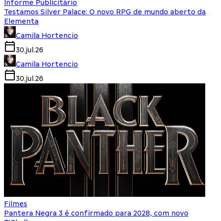
Informe Publicitário
Testamos Silver Palace: O novo RPG de mundo aberto da
Elementa
Camila Hortencio
30.jul.26
Camila Hortencio
30.jul.26
Filmes
Pantera Negra 3 é confirmado para 2028, com novo