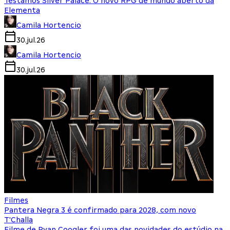
Testamos Silver Palace: O novo RPG de mundo aberto da
Elementa
Camila Hortencio
30.jul.26
Camila Hortencio
30.jul.26
Filmes
Pantera Negra 3 é confirmado para 2028, com novo
T'Challa
Filme de Ryan Coogler foi uma das novidades do estúdio na