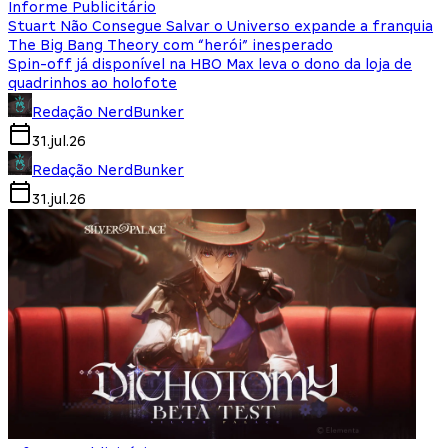
Informe Publicitário
Stuart Não Consegue Salvar o Universo expande a franquia
The Big Bang Theory com “herói” inesperado
Spin-off já disponível na HBO Max leva o dono da loja de
quadrinhos ao holofote
Redação NerdBunker
31.jul.26
Redação NerdBunker
31.jul.26