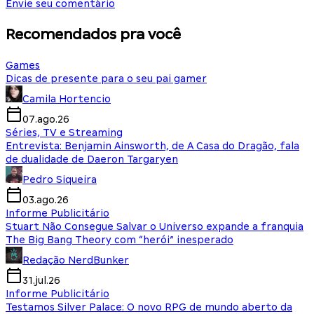
Envie seu comentário
Recomendados pra você
Games
Dicas de presente para o seu pai gamer
Camila Hortencio
07.ago.26
Séries, TV e Streaming
Entrevista: Benjamin Ainsworth, de A Casa do Dragão, fala
de dualidade de Daeron Targaryen
Pedro Siqueira
03.ago.26
Informe Publicitário
Stuart Não Consegue Salvar o Universo expande a franquia
The Big Bang Theory com “herói” inesperado
Redação NerdBunker
31.jul.26
Informe Publicitário
Testamos Silver Palace: O novo RPG de mundo aberto da