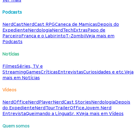
Podcasts
NerdCast
NerdCast RPG
Caneca de Mamicas
Depois do
Expediente
Nerdologia
NerdTech
Extras
Papo de
Parceiro
França e o Labirinto
T-Zombii
Veja mais em
Podcasts
Notícias
Filmes
Séries, TV e
Streaming
Games
Críticas
Entrevistas
Curiosidades e etc.
Veja
mais em Notícias
Vídeos
NerdOffice
NerdPlayer
NerdCast Stories
Nerdologia
Depois
do Expediente
NerdTour
TrailerOffice
Jovem Nerd
Entrevista
Queimando a Língua
Sr. K
Veja mais em Vídeos
Quem somos