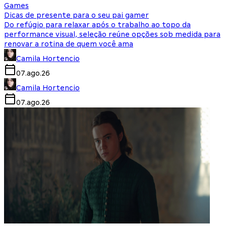
Games
Dicas de presente para o seu pai gamer
Do refúgio para relaxar após o trabalho ao topo da
performance visual, seleção reúne opções sob medida para
renovar a rotina de quem você ama
Camila Hortencio
07.ago.26
Camila Hortencio
07.ago.26