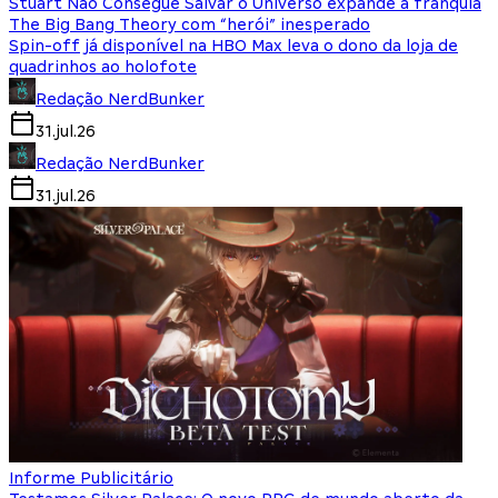
Stuart Não Consegue Salvar o Universo expande a franquia
The Big Bang Theory com “herói” inesperado
Spin-off já disponível na HBO Max leva o dono da loja de
quadrinhos ao holofote
Redação NerdBunker
31.jul.26
Redação NerdBunker
31.jul.26
Informe Publicitário