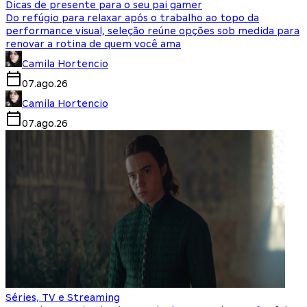
Dicas de presente para o seu pai gamer
Do refúgio para relaxar após o trabalho ao topo da
performance visual, seleção reúne opções sob medida para
renovar a rotina de quem você ama
Camila Hortencio
07.ago.26
Camila Hortencio
07.ago.26
Séries, TV e Streaming