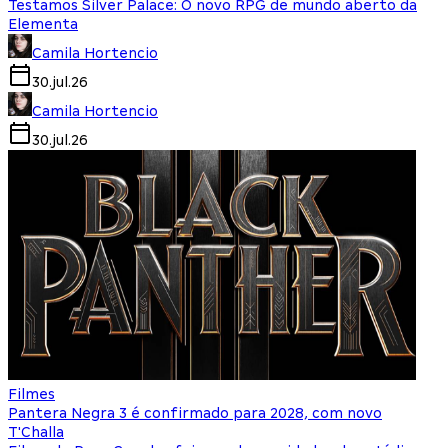
Testamos Silver Palace: O novo RPG de mundo aberto da
Elementa
Camila Hortencio
30.jul.26
Camila Hortencio
30.jul.26
Filmes
Pantera Negra 3 é confirmado para 2028, com novo
T'Challa