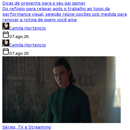
Dicas de presente para o seu pai gamer
Do refúgio para relaxar após o trabalho ao topo da
performance visual, seleção reúne opções sob medida para
renovar a rotina de quem você ama
Camila Hortencio
07.ago.26
Camila Hortencio
07.ago.26
Séries, TV e Streaming