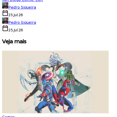
Pedro Siqueira
25.jul.26
Pedro Siqueira
25.jul.26
Veja mais
Games
S