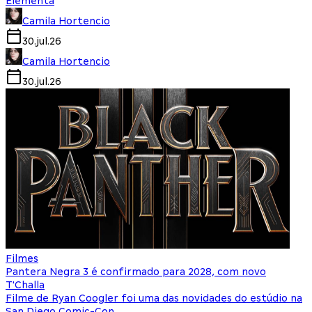
Elementa
Camila Hortencio
30.jul.26
Camila Hortencio
30.jul.26
Filmes
Pantera Negra 3 é confirmado para 2028, com novo
T'Challa
Filme de Ryan Coogler foi uma das novidades do estúdio na
San Diego Comic-Con