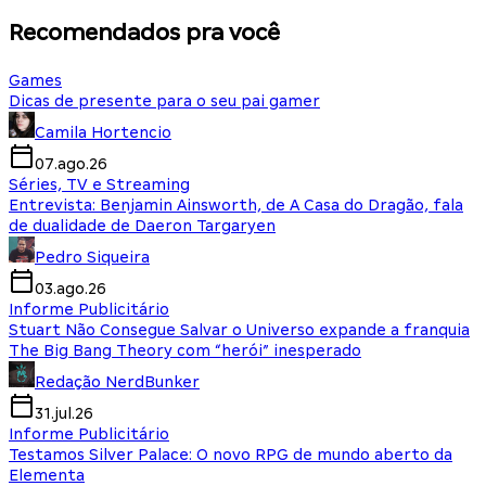
Recomendados pra você
Games
Dicas de presente para o seu pai gamer
Camila Hortencio
07.ago.26
Séries, TV e Streaming
Entrevista: Benjamin Ainsworth, de A Casa do Dragão, fala
de dualidade de Daeron Targaryen
Pedro Siqueira
03.ago.26
Informe Publicitário
Stuart Não Consegue Salvar o Universo expande a franquia
The Big Bang Theory com “herói” inesperado
Redação NerdBunker
31.jul.26
Informe Publicitário
Testamos Silver Palace: O novo RPG de mundo aberto da
Elementa