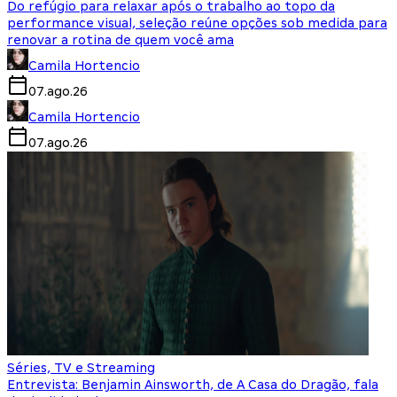
Do refúgio para relaxar após o trabalho ao topo da
performance visual, seleção reúne opções sob medida para
renovar a rotina de quem você ama
Camila Hortencio
07.ago.26
Camila Hortencio
07.ago.26
Séries, TV e Streaming
Entrevista: Benjamin Ainsworth, de A Casa do Dragão, fala