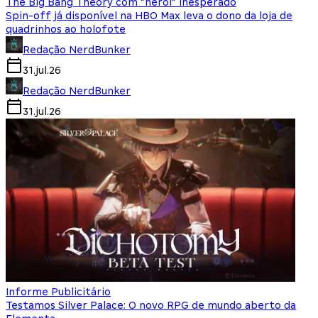
The Big Bang Theory com “herói” inesperado
Spin-off já disponível na HBO Max leva o dono da loja de
quadrinhos ao holofote
Redação NerdBunker
31.jul.26
Redação NerdBunker
31.jul.26
Informe Publicitário
Testamos Silver Palace: O novo RPG de mundo aberto da