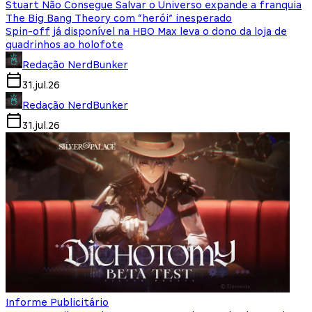
Stuart Não Consegue Salvar o Universo expande a franquia
The Big Bang Theory com “herói” inesperado
Spin-off já disponível na HBO Max leva o dono da loja de
quadrinhos ao holofote
Redação NerdBunker
31.jul.26
Redação NerdBunker
31.jul.26
Informe Publicitário