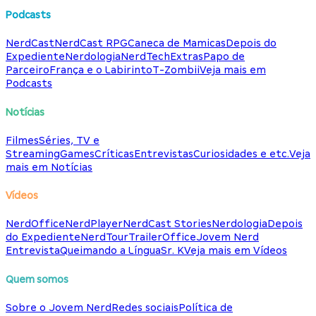
Podcasts
NerdCast
NerdCast RPG
Caneca de Mamicas
Depois do
Expediente
Nerdologia
NerdTech
Extras
Papo de
Parceiro
França e o Labirinto
T-Zombii
Veja mais em
Podcasts
Notícias
Filmes
Séries, TV e
Streaming
Games
Críticas
Entrevistas
Curiosidades e etc.
Veja
mais em Notícias
Vídeos
NerdOffice
NerdPlayer
NerdCast Stories
Nerdologia
Depois
do Expediente
NerdTour
TrailerOffice
Jovem Nerd
Entrevista
Queimando a Língua
Sr. K
Veja mais em Vídeos
Quem somos
Sobre o Jovem Nerd
Redes sociais
Política de