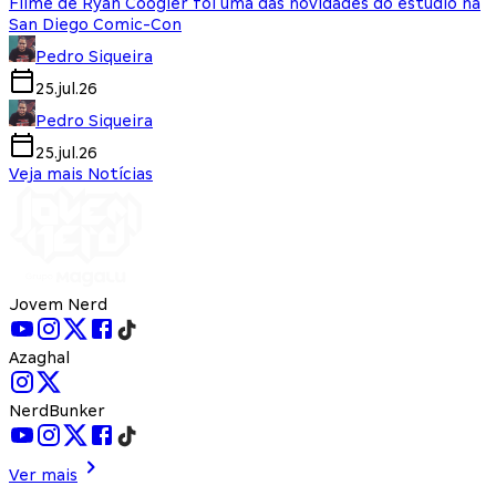
Filme de Ryan Coogler foi uma das novidades do estúdio na
San Diego Comic-Con
Pedro Siqueira
25.jul.26
Pedro Siqueira
25.jul.26
Veja mais Notícias
Jovem Nerd
Azaghal
NerdBunker
Ver mais