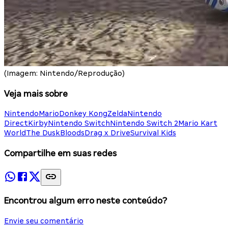
(Imagem: Nintendo/Reprodução)
Veja mais sobre
Nintendo
Mario
Donkey Kong
Zelda
Nintendo
Direct
Kirby
Nintendo Switch
Nintendo Switch 2
Mario Kart
World
The DuskBloods
Drag x Drive
Survival Kids
Compartilhe em suas redes
Encontrou algum erro neste conteúdo?
Envie seu comentário