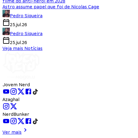
filme do anti-herói em 2028
Astro assume papel que foi de Nicolas Cage
Pedro Siqueira
25.jul.26
Pedro Siqueira
25.jul.26
Veja mais Notícias
Jovem Nerd
Azaghal
NerdBunker
Ver mais