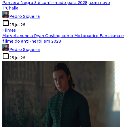
Pantera Negra 3 é confirmado para 2028, com novo
T'Challa
Pedro Siqueira
25.jul.26
Filmes
Marvel anuncia Ryan Gosling como Motoqueiro Fantasma e
filme do anti-herói em 2028
Pedro Siqueira
25.jul.26