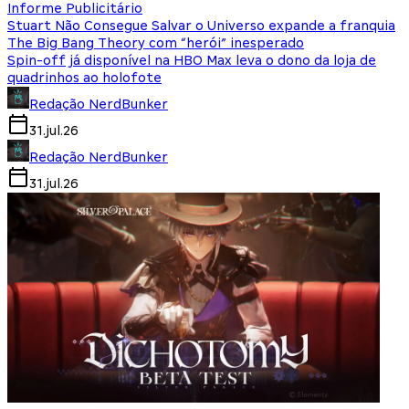
Informe Publicitário
Stuart Não Consegue Salvar o Universo expande a franquia
The Big Bang Theory com “herói” inesperado
Spin-off já disponível na HBO Max leva o dono da loja de
quadrinhos ao holofote
Redação NerdBunker
31.jul.26
Redação NerdBunker
31.jul.26