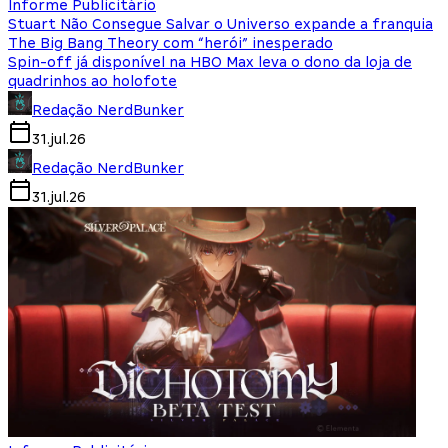
Informe Publicitário
Stuart Não Consegue Salvar o Universo expande a franquia
The Big Bang Theory com “herói” inesperado
Spin-off já disponível na HBO Max leva o dono da loja de
quadrinhos ao holofote
Redação NerdBunker
31.jul.26
Redação NerdBunker
31.jul.26