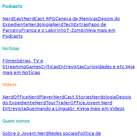
Podcasts
NerdCast
NerdCast RPG
Caneca de Mamicas
Depois do
Expediente
Nerdologia
NerdTech
Extras
Papo de
Parceiro
França e o Labirinto
T-Zombii
Veja mais em
Podcasts
Notícias
Filmes
Séries, TV e
Streaming
Games
Críticas
Entrevistas
Curiosidades e etc.
Veja
mais em Notícias
Vídeos
NerdOffice
NerdPlayer
NerdCast Stories
Nerdologia
Depois
do Expediente
NerdTour
TrailerOffice
Jovem Nerd
Entrevista
Queimando a Língua
Sr. K
Veja mais em Vídeos
Quem somos
Sobre o Jovem Nerd
Redes sociais
Política de