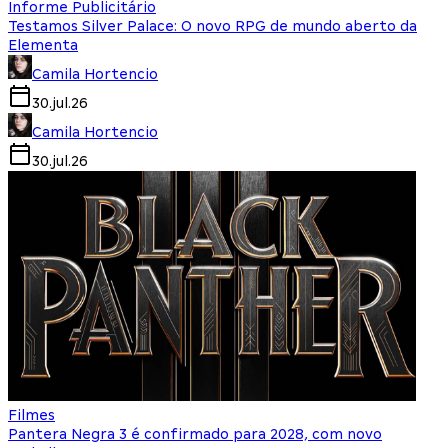
Informe Publicitário
Testamos Silver Palace: O novo RPG de mundo aberto da
Elementa
Camila Hortencio
30.jul.26
Camila Hortencio
30.jul.26
Filmes
Pantera Negra 3 é confirmado para 2028, com novo