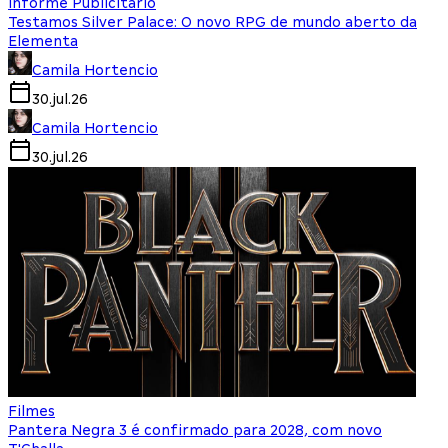
Informe Publicitário
Testamos Silver Palace: O novo RPG de mundo aberto da
Elementa
Camila Hortencio
30.jul.26
Camila Hortencio
30.jul.26
Filmes
Pantera Negra 3 é confirmado para 2028, com novo