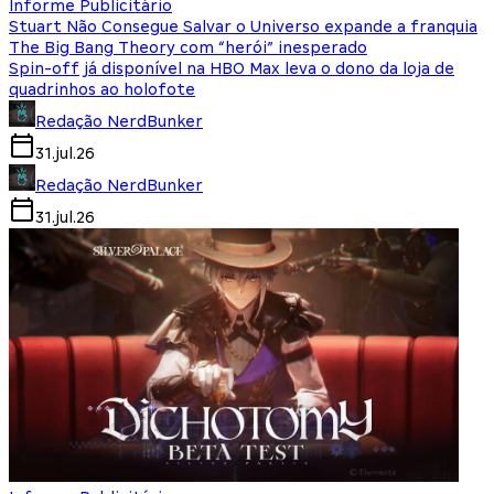
Informe Publicitário
Stuart Não Consegue Salvar o Universo expande a franquia
The Big Bang Theory com “herói” inesperado
Spin-off já disponível na HBO Max leva o dono da loja de
quadrinhos ao holofote
Redação NerdBunker
31.jul.26
Redação NerdBunker
31.jul.26