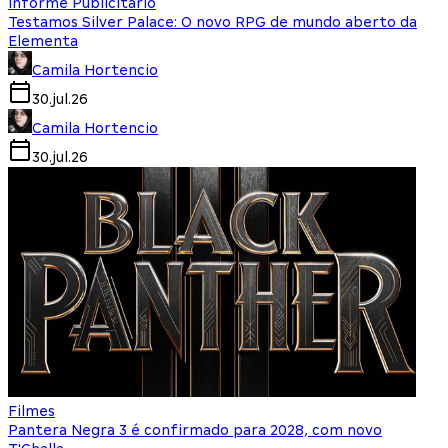
Informe Publicitário
Testamos Silver Palace: O novo RPG de mundo aberto da
Elementa
Camila Hortencio
30.jul.26
Camila Hortencio
30.jul.26
Filmes
Pantera Negra 3 é confirmado para 2028, com novo