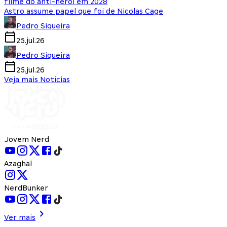
filme do anti-herói em 2028
Astro assume papel que foi de Nicolas Cage
Pedro Siqueira
25.jul.26
Pedro Siqueira
25.jul.26
Veja mais Notícias
Jovem Nerd
Azaghal
NerdBunker
Ver mais