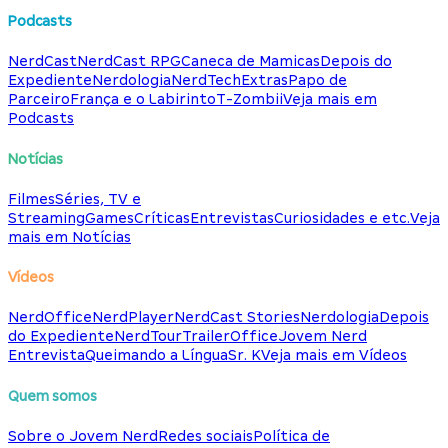
Podcasts
NerdCast
NerdCast RPG
Caneca de Mamicas
Depois do
Expediente
Nerdologia
NerdTech
Extras
Papo de
Parceiro
França e o Labirinto
T-Zombii
Veja mais em
Podcasts
Notícias
Filmes
Séries, TV e
Streaming
Games
Críticas
Entrevistas
Curiosidades e etc.
Veja
mais em Notícias
Vídeos
NerdOffice
NerdPlayer
NerdCast Stories
Nerdologia
Depois
do Expediente
NerdTour
TrailerOffice
Jovem Nerd
Entrevista
Queimando a Língua
Sr. K
Veja mais em Vídeos
Quem somos
Sobre o Jovem Nerd
Redes sociais
Política de