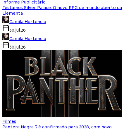
Informe Publicitário
Testamos Silver Palace: O novo RPG de mundo aberto da
Elementa
Camila Hortencio
30.jul.26
Camila Hortencio
30.jul.26
Filmes
Pantera Negra 3 é confirmado para 2028, com novo