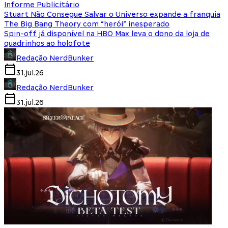
Informe Publicitário
Stuart Não Consegue Salvar o Universo expande a franquia
The Big Bang Theory com “herói” inesperado
Spin-off já disponível na HBO Max leva o dono da loja de
quadrinhos ao holofote
Redação NerdBunker
31.jul.26
Redação NerdBunker
31.jul.26