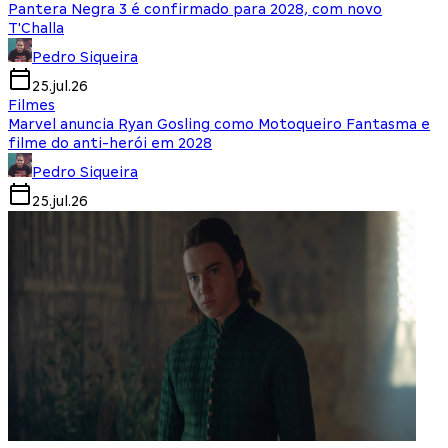
Pantera Negra 3 é confirmado para 2028, com novo
T'Challa
Pedro Siqueira
25.jul.26
Filmes
Marvel anuncia Ryan Gosling como Motoqueiro Fantasma e
filme do anti-herói em 2028
Pedro Siqueira
25.jul.26