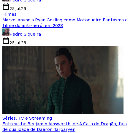
Pedro Siqueira
25.jul.26
Filmes
Marvel anuncia Ryan Gosling como Motoqueiro Fantasma e
filme do anti-herói em 2028
Pedro Siqueira
25.jul.26
Séries, TV e Streaming
Entrevista: Benjamin Ainsworth, de A Casa do Dragão, fala
de dualidade de Daeron Targaryen