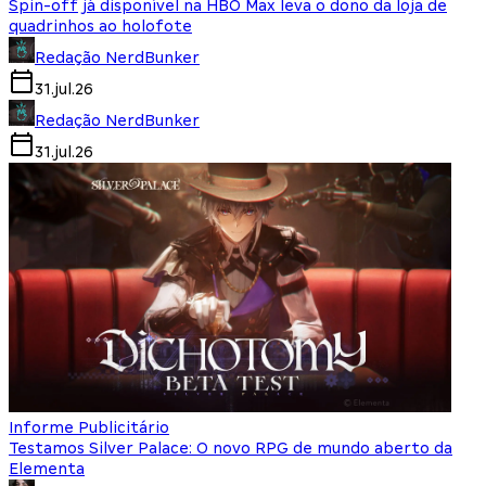
Spin-off já disponível na HBO Max leva o dono da loja de
quadrinhos ao holofote
Redação NerdBunker
31.jul.26
Redação NerdBunker
31.jul.26
Informe Publicitário
Testamos Silver Palace: O novo RPG de mundo aberto da
Elementa