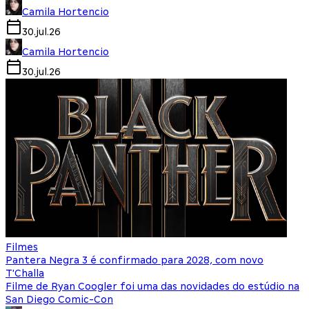
Camila Hortencio
30.jul.26
Camila Hortencio
30.jul.26
Filmes
Pantera Negra 3 é confirmado para 2028, com novo
T'Challa
Filme de Ryan Coogler foi uma das novidades do estúdio na
San Diego Comic-Con