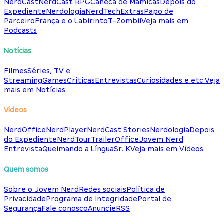
NerdCast
NerdCast RPG
Caneca de Mamicas
Depois do
Expediente
Nerdologia
NerdTech
Extras
Papo de
Parceiro
França e o Labirinto
T-Zombii
Veja mais em
Podcasts
Notícias
Filmes
Séries, TV e
Streaming
Games
Críticas
Entrevistas
Curiosidades e etc.
Veja
mais em Notícias
Vídeos
NerdOffice
NerdPlayer
NerdCast Stories
Nerdologia
Depois
do Expediente
NerdTour
TrailerOffice
Jovem Nerd
Entrevista
Queimando a Língua
Sr. K
Veja mais em Vídeos
Quem somos
Sobre o Jovem Nerd
Redes sociais
Política de
Privacidade
Programa de Integridade
Portal de
Segurança
Fale conosco
Anuncie
RSS