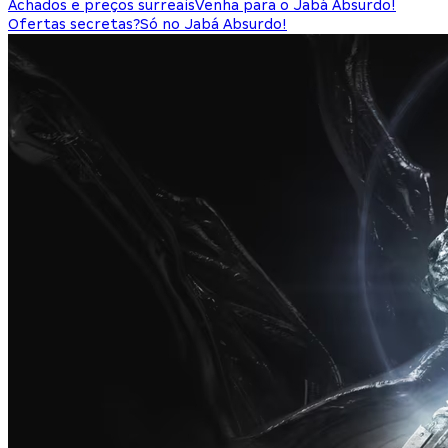
Achados e preços surreais
Venha para o Jabá Absurdo!
Ofertas secretas?
Só no Jabá Absurdo!