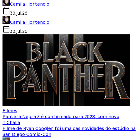
Camila Hortencio
30.jul.26
Camila Hortencio
30.jul.26
Filmes
Pantera Negra 3 é confirmado para 2028, com novo
T'Challa
Filme de Ryan Coogler foi uma das novidades do estúdio na
San Diego Comic-Con