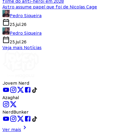
filme do anti-herói em 2028
Astro assume papel que foi de Nicolas Cage
Pedro Siqueira
25.jul.26
Pedro Siqueira
25.jul.26
Veja mais Notícias
Jovem Nerd
Azaghal
NerdBunker
Ver mais