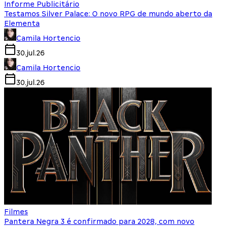
Informe Publicitário
Testamos Silver Palace: O novo RPG de mundo aberto da
Elementa
Camila Hortencio
30.jul.26
Camila Hortencio
30.jul.26
Filmes
Pantera Negra 3 é confirmado para 2028, com novo