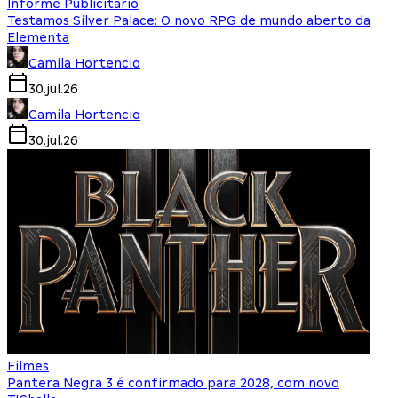
Informe Publicitário
Testamos Silver Palace: O novo RPG de mundo aberto da
Elementa
Camila Hortencio
30.jul.26
Camila Hortencio
30.jul.26
Filmes
Pantera Negra 3 é confirmado para 2028, com novo