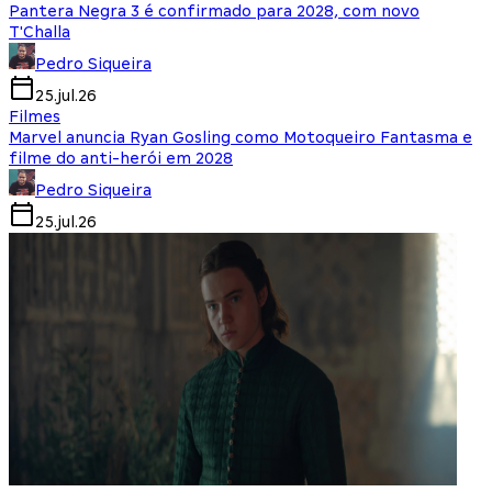
Pantera Negra 3 é confirmado para 2028, com novo
T'Challa
Pedro Siqueira
25.jul.26
Filmes
Marvel anuncia Ryan Gosling como Motoqueiro Fantasma e
filme do anti-herói em 2028
Pedro Siqueira
25.jul.26