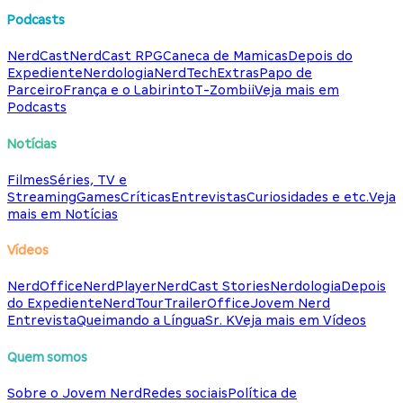
Podcasts
NerdCast
NerdCast RPG
Caneca de Mamicas
Depois do
Expediente
Nerdologia
NerdTech
Extras
Papo de
Parceiro
França e o Labirinto
T-Zombii
Veja mais em
Podcasts
Notícias
Filmes
Séries, TV e
Streaming
Games
Críticas
Entrevistas
Curiosidades e etc.
Veja
mais em Notícias
Vídeos
NerdOffice
NerdPlayer
NerdCast Stories
Nerdologia
Depois
do Expediente
NerdTour
TrailerOffice
Jovem Nerd
Entrevista
Queimando a Língua
Sr. K
Veja mais em Vídeos
Quem somos
Sobre o Jovem Nerd
Redes sociais
Política de