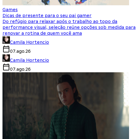
Games
Dicas de presente para o seu pai gamer
Do refúgio para relaxar após o trabalho ao topo da
performance visual, seleção reúne opções sob medida para
renovar a rotina de quem você ama
Camila Hortencio
07.ago.26
Camila Hortencio
07.ago.26