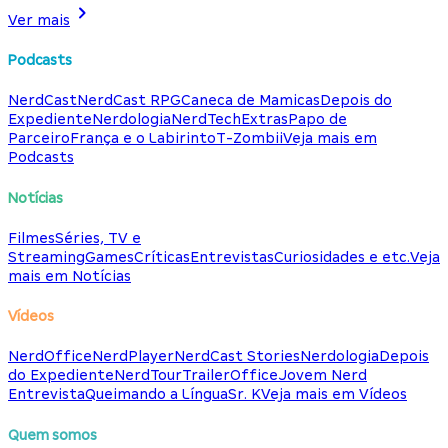
Ver mais
Podcasts
NerdCast
NerdCast RPG
Caneca de Mamicas
Depois do
Expediente
Nerdologia
NerdTech
Extras
Papo de
Parceiro
França e o Labirinto
T-Zombii
Veja mais em
Podcasts
Notícias
Filmes
Séries, TV e
Streaming
Games
Críticas
Entrevistas
Curiosidades e etc.
Veja
mais em Notícias
Vídeos
NerdOffice
NerdPlayer
NerdCast Stories
Nerdologia
Depois
do Expediente
NerdTour
TrailerOffice
Jovem Nerd
Entrevista
Queimando a Língua
Sr. K
Veja mais em Vídeos
Quem somos