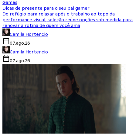
Games
Dicas de presente para o seu pai gamer
Do refúgio para relaxar após o trabalho ao topo da
performance visual, seleção reúne opções sob medida para
renovar a rotina de quem você ama
Camila Hortencio
07.ago.26
Camila Hortencio
07.ago.26