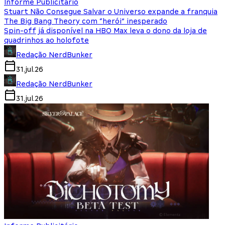
Informe Publicitário
Stuart Não Consegue Salvar o Universo expande a franquia
The Big Bang Theory com “herói” inesperado
Spin-off já disponível na HBO Max leva o dono da loja de
quadrinhos ao holofote
Redação NerdBunker
31.jul.26
Redação NerdBunker
31.jul.26