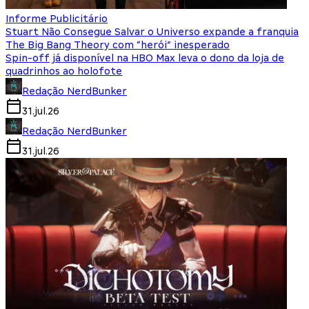
Informe Publicitário
Stuart Não Consegue Salvar o Universo expande a franquia
The Big Bang Theory com “herói” inesperado
Spin-off já disponível na HBO Max leva o dono da loja de
quadrinhos ao holofote
Redação NerdBunker
31.jul.26
Redação NerdBunker
31.jul.26