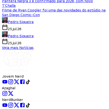
Pantera Negra 3 é confirmado para 2028, com novo
T'Challa
Filme de Ryan Coogler foi uma das novidades do estúdio na
San Diego Comic-Con
Pedro Siqueira
25.jul.26
Pedro Siqueira
25.jul.26
Veja mais Notícias
Jovem Nerd
Azaghal
NerdBunker