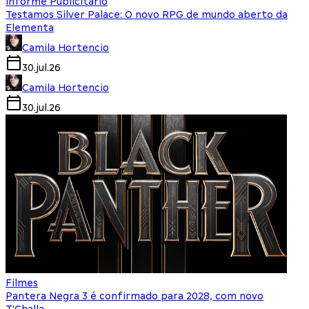
Informe Publicitário
Testamos Silver Palace: O novo RPG de mundo aberto da
Elementa
Camila Hortencio
30.jul.26
Camila Hortencio
30.jul.26
Filmes
Pantera Negra 3 é confirmado para 2028, com novo