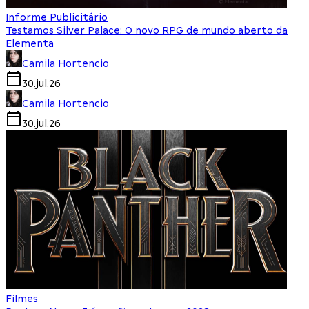
Informe Publicitário
Testamos Silver Palace: O novo RPG de mundo aberto da
Elementa
Camila Hortencio
30.jul.26
Camila Hortencio
30.jul.26
Filmes