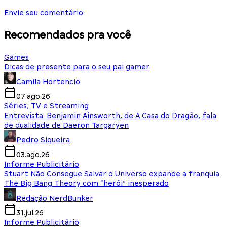
Envie seu comentário
Recomendados pra você
Games
Dicas de presente para o seu pai gamer
Camila Hortencio
07.ago.26
Séries, TV e Streaming
Entrevista: Benjamin Ainsworth, de A Casa do Dragão, fala
de dualidade de Daeron Targaryen
Pedro Siqueira
03.ago.26
Informe Publicitário
Stuart Não Consegue Salvar o Universo expande a franquia
The Big Bang Theory com “herói” inesperado
Redação NerdBunker
31.jul.26
Informe Publicitário