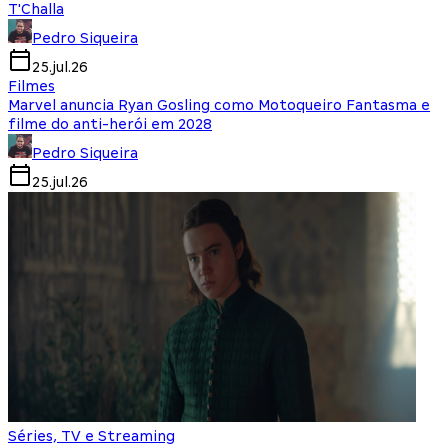
T'Challa
Pedro Siqueira
25.jul.26
Filmes
Marvel anuncia Ryan Gosling como Motoqueiro Fantasma e
filme do anti-herói em 2028
Pedro Siqueira
25.jul.26
Séries, TV e Streaming