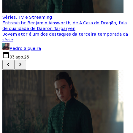
Séries, TV e Streaming
I
Entrevista: Benjamin Ainsworth, de A Casa do Dragão, fala
S
de dualidade de Daeron Targaryen
T
Jovem ator é um dos destaques da terceira temporada da
S
série
q
Pedro Siqueira
03.ago.26