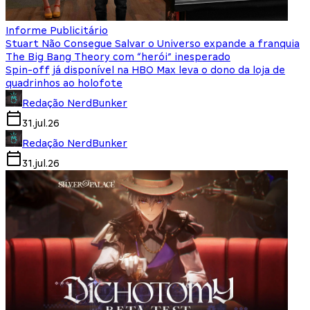
Informe Publicitário
Stuart Não Consegue Salvar o Universo expande a franquia
The Big Bang Theory com “herói” inesperado
Spin-off já disponível na HBO Max leva o dono da loja de
quadrinhos ao holofote
Redação NerdBunker
31.jul.26
Redação NerdBunker
31.jul.26