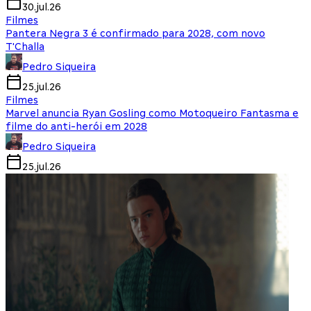
30.jul.26
Filmes
Pantera Negra 3 é confirmado para 2028, com novo
T'Challa
Pedro Siqueira
25.jul.26
Filmes
Marvel anuncia Ryan Gosling como Motoqueiro Fantasma e
filme do anti-herói em 2028
Pedro Siqueira
25.jul.26