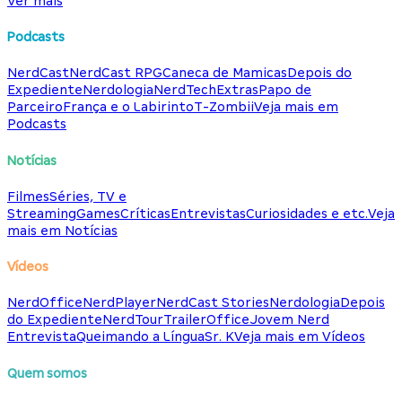
Ver mais
Podcasts
NerdCast
NerdCast RPG
Caneca de Mamicas
Depois do
Expediente
Nerdologia
NerdTech
Extras
Papo de
Parceiro
França e o Labirinto
T-Zombii
Veja mais em
Podcasts
Notícias
Filmes
Séries, TV e
Streaming
Games
Críticas
Entrevistas
Curiosidades e etc.
Veja
mais em Notícias
Vídeos
NerdOffice
NerdPlayer
NerdCast Stories
Nerdologia
Depois
do Expediente
NerdTour
TrailerOffice
Jovem Nerd
Entrevista
Queimando a Língua
Sr. K
Veja mais em Vídeos
Quem somos