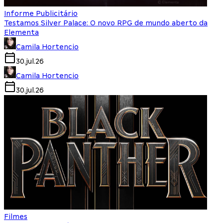
Informe Publicitário
Testamos Silver Palace: O novo RPG de mundo aberto da
Elementa
Camila Hortencio
30.jul.26
Camila Hortencio
30.jul.26
Filmes