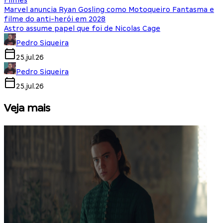
Filmes
Marvel anuncia Ryan Gosling como Motoqueiro Fantasma e
filme do anti-herói em 2028
Astro assume papel que foi de Nicolas Cage
Pedro Siqueira
25.jul.26
Pedro Siqueira
25.jul.26
Veja mais