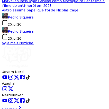
Marvel anuncia Ryan Gosling como Motoqueiro Fantasma e
filme do anti-herói em 2028
Astro assume papel que foi de Nicolas Cage
Pedro Siqueira
25.jul.26
Pedro Siqueira
25.jul.26
Veja mais Notícias
Jovem Nerd
Azaghal
NerdBunker