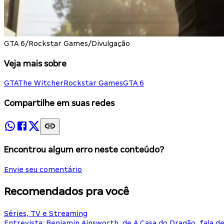
GTA 6/Rockstar Games/Divulgação
Veja mais sobre
GTA
The Witcher
Rockstar Games
GTA 6
Compartilhe em suas redes
Encontrou algum erro neste conteúdo?
Envie seu comentário
Recomendados pra você
Séries, TV e Streaming
Entrevista: Benjamin Ainsworth, de A Casa do Dragão, fala d