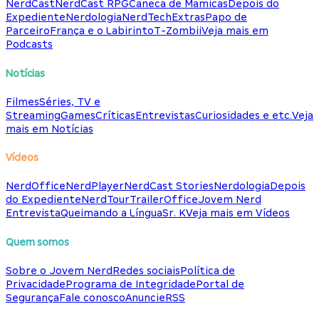
NerdCast
NerdCast RPG
Caneca de Mamicas
Depois do
Expediente
Nerdologia
NerdTech
Extras
Papo de
Parceiro
França e o Labirinto
T-Zombii
Veja mais em
Podcasts
Notícias
Filmes
Séries, TV e
Streaming
Games
Críticas
Entrevistas
Curiosidades e etc.
Veja
mais em Notícias
Vídeos
NerdOffice
NerdPlayer
NerdCast Stories
Nerdologia
Depois
do Expediente
NerdTour
TrailerOffice
Jovem Nerd
Entrevista
Queimando a Língua
Sr. K
Veja mais em Vídeos
Quem somos
Sobre o Jovem Nerd
Redes sociais
Política de
Privacidade
Programa de Integridade
Portal de
Segurança
Fale conosco
Anuncie
RSS