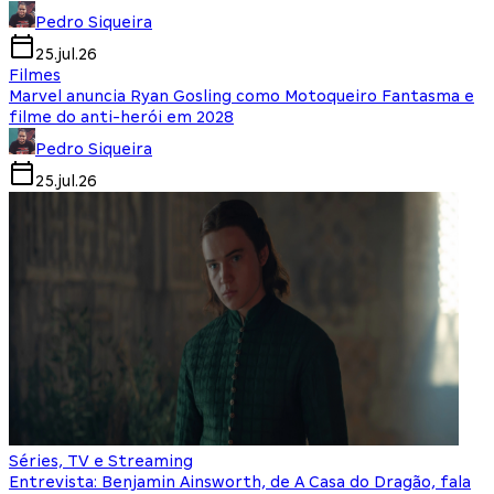
Pedro Siqueira
25.jul.26
Filmes
Marvel anuncia Ryan Gosling como Motoqueiro Fantasma e
filme do anti-herói em 2028
Pedro Siqueira
25.jul.26
Séries, TV e Streaming
Entrevista: Benjamin Ainsworth, de A Casa do Dragão, fala