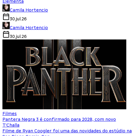
Elementa
Camila Hortencio
30.jul.26
Camila Hortencio
30.jul.26
Filmes
Pantera Negra 3 é confirmado para 2028, com novo
T'Challa
Filme de Ryan Coogler foi uma das novidades do estúdio na