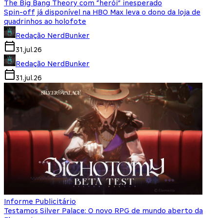
The Big Bang Theory com “herói” inesperado
Spin-off já disponível na HBO Max leva o dono da loja de
quadrinhos ao holofote
Redação NerdBunker
31.jul.26
Redação NerdBunker
31.jul.26
Informe Publicitário
Testamos Silver Palace: O novo RPG de mundo aberto da