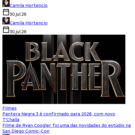
Camila Hortencio
30.jul.26
Camila Hortencio
30.jul.26
Filmes
Pantera Negra 3 é confirmado para 2028, com novo
T'Challa
Filme de Ryan Coogler foi uma das novidades do estúdio na
San Diego Comic-Con