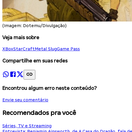
(Imagem: Dotemu/Divulgação)
Veja mais sobre
XBox
StarCraft
Metal Slug
Game Pass
Compartilhe em suas redes
Encontrou algum erro neste conteúdo?
Envie seu comentário
Recomendados pra você
Séries, TV e Streaming
Entrevista: Benjamin Ainsworth, de A Casa do Dragão, fala d