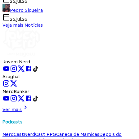
25.jul.26
Pedro Siqueira
25.jul.26
Veja mais Notícias
Jovem Nerd
Azaghal
NerdBunker
Ver mais
Podcasts
NerdCast
NerdCast RPG
Caneca de Mamicas
Depois do