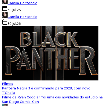
Camila Hortencio
30.jul.26
Camila Hortencio
30.jul.26
Filmes
Pantera Negra 3 é confirmado para 2028, com novo
T'Challa
Filme de Ryan Coogler foi uma das novidades do estúdio na
San Diego Comic-Con