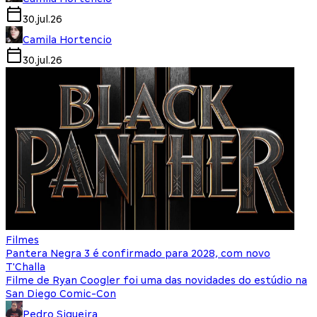
30.jul.26
Camila Hortencio
30.jul.26
Filmes
Pantera Negra 3 é confirmado para 2028, com novo
T'Challa
Filme de Ryan Coogler foi uma das novidades do estúdio na
San Diego Comic-Con
Pedro Siqueira