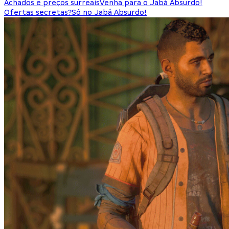
Achados e preços surreais
Venha para o Jabá Absurdo!
Ofertas secretas?
Só no Jabá Absurdo!