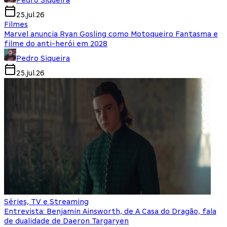
Pedro Siqueira
25.jul.26
Filmes
Marvel anuncia Ryan Gosling como Motoqueiro Fantasma e
filme do anti-herói em 2028
Pedro Siqueira
25.jul.26
Séries, TV e Streaming
Entrevista: Benjamin Ainsworth, de A Casa do Dragão, fala
de dualidade de Daeron Targaryen