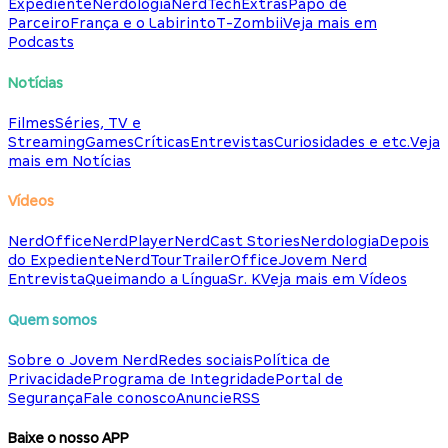
Expediente
Nerdologia
NerdTech
Extras
Papo de
Parceiro
França e o Labirinto
T-Zombii
Veja mais em
Podcasts
Notícias
Filmes
Séries, TV e
Streaming
Games
Críticas
Entrevistas
Curiosidades e etc.
Veja
mais em Notícias
Vídeos
NerdOffice
NerdPlayer
NerdCast Stories
Nerdologia
Depois
do Expediente
NerdTour
TrailerOffice
Jovem Nerd
Entrevista
Queimando a Língua
Sr. K
Veja mais em Vídeos
Quem somos
Sobre o Jovem Nerd
Redes sociais
Política de
Privacidade
Programa de Integridade
Portal de
Segurança
Fale conosco
Anuncie
RSS
Baixe o nosso APP