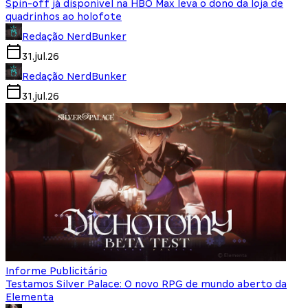
Spin-off já disponível na HBO Max leva o dono da loja de
quadrinhos ao holofote
Redação NerdBunker
31.jul.26
Redação NerdBunker
31.jul.26
Informe Publicitário
Testamos Silver Palace: O novo RPG de mundo aberto da
Elementa