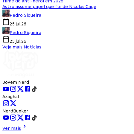
filme do anti-herói em 2028
Astro assume papel que foi de Nicolas Cage
Pedro Siqueira
25.jul.26
Pedro Siqueira
25.jul.26
Veja mais Notícias
Jovem Nerd
Azaghal
NerdBunker
Ver mais