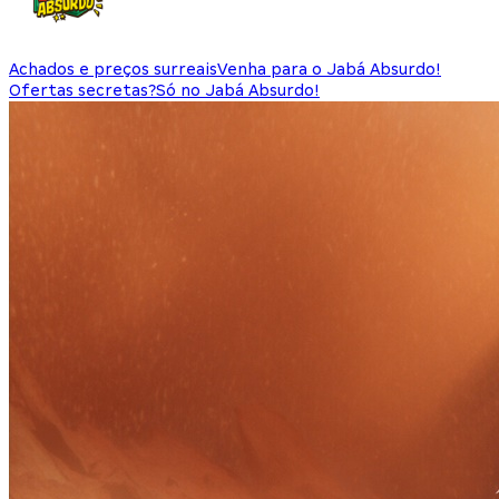
Achados e preços surreais
Venha para o Jabá Absurdo!
Ofertas secretas?
Só no Jabá Absurdo!