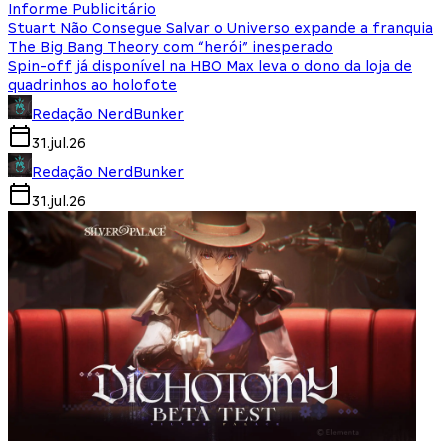
Informe Publicitário
Stuart Não Consegue Salvar o Universo expande a franquia
The Big Bang Theory com “herói” inesperado
Spin-off já disponível na HBO Max leva o dono da loja de
quadrinhos ao holofote
Redação NerdBunker
31.jul.26
Redação NerdBunker
31.jul.26