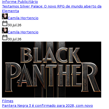
Informe Publicitário
Testamos Silver Palace: O novo RPG de mundo aberto da
Elementa
Camila Hortencio
30.jul.26
Camila Hortencio
30.jul.26
Filmes
Pantera Negra 3 é confirmado para 2028, com novo