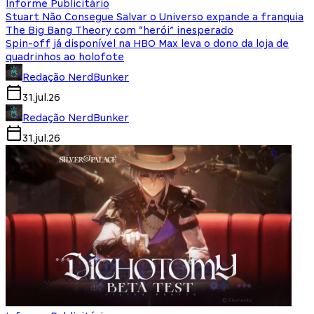
Informe Publicitário
Stuart Não Consegue Salvar o Universo expande a franquia
The Big Bang Theory com “herói” inesperado
Spin-off já disponível na HBO Max leva o dono da loja de
quadrinhos ao holofote
Redação NerdBunker
31.jul.26
Redação NerdBunker
31.jul.26