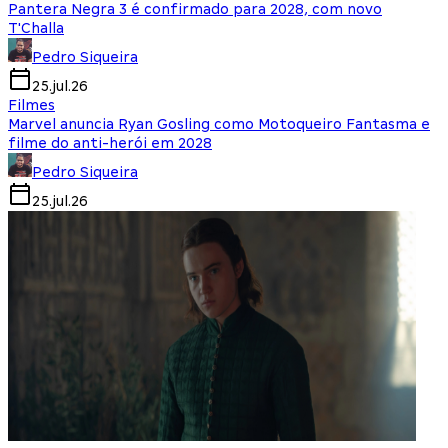
Pantera Negra 3 é confirmado para 2028, com novo
T'Challa
Pedro Siqueira
25.jul.26
Filmes
Marvel anuncia Ryan Gosling como Motoqueiro Fantasma e
filme do anti-herói em 2028
Pedro Siqueira
25.jul.26