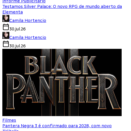
Informe Publicitário
Testamos Silver Palace: O novo RPG de mundo aberto da
Elementa
Camila Hortencio
30.jul.26
Camila Hortencio
30.jul.26
Filmes
Pantera Negra 3 é confirmado para 2028, com novo