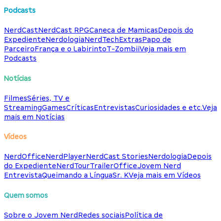
Podcasts
NerdCast
NerdCast RPG
Caneca de Mamicas
Depois do
Expediente
Nerdologia
NerdTech
Extras
Papo de
Parceiro
França e o Labirinto
T-Zombii
Veja mais em
Podcasts
Notícias
Filmes
Séries, TV e
Streaming
Games
Críticas
Entrevistas
Curiosidades e etc.
Veja
mais em Notícias
Vídeos
NerdOffice
NerdPlayer
NerdCast Stories
Nerdologia
Depois
do Expediente
NerdTour
TrailerOffice
Jovem Nerd
Entrevista
Queimando a Língua
Sr. K
Veja mais em Vídeos
Quem somos
Sobre o Jovem Nerd
Redes sociais
Política de