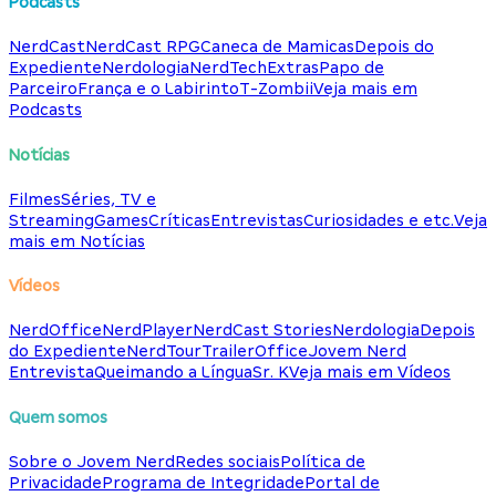
Podcasts
NerdCast
NerdCast RPG
Caneca de Mamicas
Depois do
Expediente
Nerdologia
NerdTech
Extras
Papo de
Parceiro
França e o Labirinto
T-Zombii
Veja mais em
Podcasts
Notícias
Filmes
Séries, TV e
Streaming
Games
Críticas
Entrevistas
Curiosidades e etc.
Veja
mais em Notícias
Vídeos
NerdOffice
NerdPlayer
NerdCast Stories
Nerdologia
Depois
do Expediente
NerdTour
TrailerOffice
Jovem Nerd
Entrevista
Queimando a Língua
Sr. K
Veja mais em Vídeos
Quem somos
Sobre o Jovem Nerd
Redes sociais
Política de
Privacidade
Programa de Integridade
Portal de