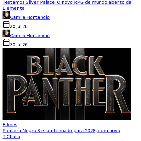
Testamos Silver Palace: O novo RPG de mundo aberto da
Elementa
Camila Hortencio
30.jul.26
Camila Hortencio
30.jul.26
Filmes
Pantera Negra 3 é confirmado para 2028, com novo
T'Challa