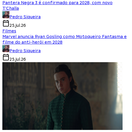
Pantera Negra 3 é confirmado para 2028, com novo
T'Challa
Pedro Siqueira
25.jul.26
Filmes
Marvel anuncia Ryan Gosling como Motoqueiro Fantasma e
filme do anti-herói em 2028
Pedro Siqueira
25.jul.26