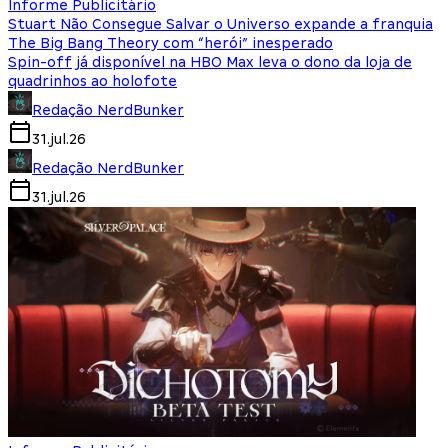
Informe Publicitário
Stuart Não Consegue Salvar o Universo expande a franquia
The Big Bang Theory com “herói” inesperado
Spin-off já disponível na HBO Max leva o dono da loja de
quadrinhos ao holofote
Redação NerdBunker
31.jul.26
Redação NerdBunker
31.jul.26