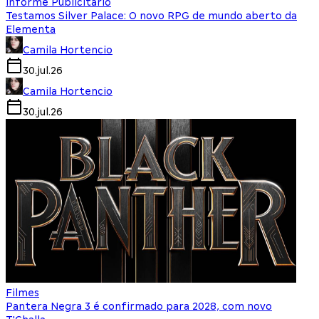
Informe Publicitário
Testamos Silver Palace: O novo RPG de mundo aberto da
Elementa
Camila Hortencio
30.jul.26
Camila Hortencio
30.jul.26
Filmes
Pantera Negra 3 é confirmado para 2028, com novo