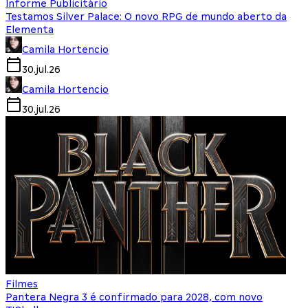
Informe Publicitário
Testamos Silver Palace: O novo RPG de mundo aberto da
Elementa
Camila Hortencio
30.jul.26
Camila Hortencio
30.jul.26
Filmes
Pantera Negra 3 é confirmado para 2028, com novo