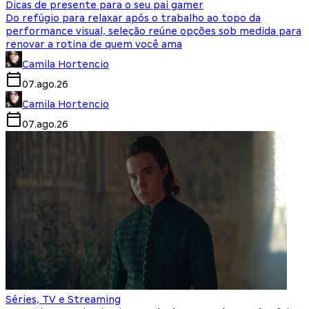
Dicas de presente para o seu pai gamer
Do refúgio para relaxar após o trabalho ao topo da
performance visual, seleção reúne opções sob medida para
renovar a rotina de quem você ama
Camila Hortencio
07.ago.26
Camila Hortencio
07.ago.26
Séries, TV e Streaming