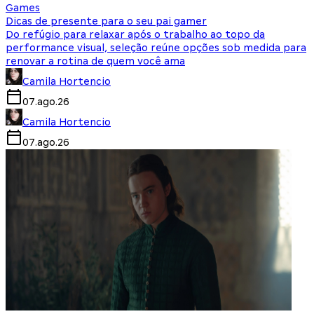
Games
Dicas de presente para o seu pai gamer
Do refúgio para relaxar após o trabalho ao topo da
performance visual, seleção reúne opções sob medida para
renovar a rotina de quem você ama
Camila Hortencio
07.ago.26
Camila Hortencio
07.ago.26