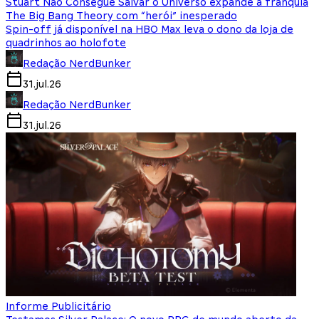
Stuart Não Consegue Salvar o Universo expande a franquia
The Big Bang Theory com “herói” inesperado
Spin-off já disponível na HBO Max leva o dono da loja de
quadrinhos ao holofote
Redação NerdBunker
31.jul.26
Redação NerdBunker
31.jul.26
Informe Publicitário