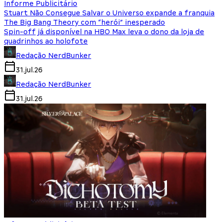
Informe Publicitário
Stuart Não Consegue Salvar o Universo expande a franquia
The Big Bang Theory com “herói” inesperado
Spin-off já disponível na HBO Max leva o dono da loja de
quadrinhos ao holofote
Redação NerdBunker
31.jul.26
Redação NerdBunker
31.jul.26