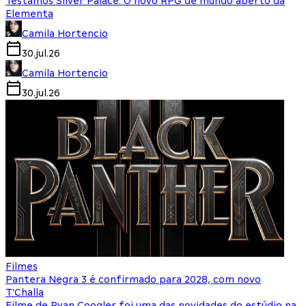
Testamos Silver Palace: O novo RPG de mundo aberto da
Elementa
Camila Hortencio
30.jul.26
Camila Hortencio
30.jul.26
Filmes
Pantera Negra 3 é confirmado para 2028, com novo
T'Challa
Filme de Ryan Coogler foi uma das novidades do estúdio na