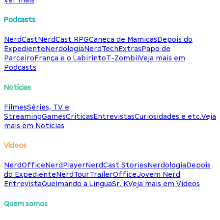
Podcasts
NerdCast
NerdCast RPG
Caneca de Mamicas
Depois do
Expediente
Nerdologia
NerdTech
Extras
Papo de
Parceiro
França e o Labirinto
T-Zombii
Veja mais em
Podcasts
Notícias
Filmes
Séries, TV e
Streaming
Games
Críticas
Entrevistas
Curiosidades e etc.
Veja
mais em Notícias
Vídeos
NerdOffice
NerdPlayer
NerdCast Stories
Nerdologia
Depois
do Expediente
NerdTour
TrailerOffice
Jovem Nerd
Entrevista
Queimando a Língua
Sr. K
Veja mais em Vídeos
Quem somos