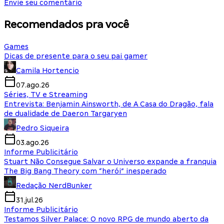
Envie seu comentário
Recomendados pra você
Games
Dicas de presente para o seu pai gamer
Camila Hortencio
07.ago.26
Séries, TV e Streaming
Entrevista: Benjamin Ainsworth, de A Casa do Dragão, fala
de dualidade de Daeron Targaryen
Pedro Siqueira
03.ago.26
Informe Publicitário
Stuart Não Consegue Salvar o Universo expande a franquia
The Big Bang Theory com “herói” inesperado
Redação NerdBunker
31.jul.26
Informe Publicitário
Testamos Silver Palace: O novo RPG de mundo aberto da