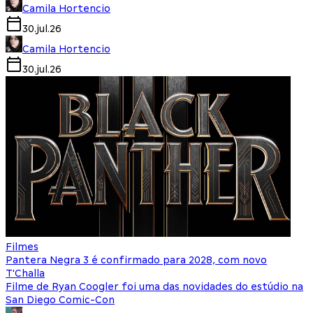
Camila Hortencio
30.jul.26
Camila Hortencio
30.jul.26
Filmes
Pantera Negra 3 é confirmado para 2028, com novo
T'Challa
Filme de Ryan Coogler foi uma das novidades do estúdio na
San Diego Comic-Con