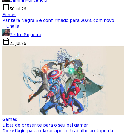
Camila Hortencio
30.jul.26
Filmes
Pantera Negra 3 é confirmado para 2028, com novo
T'Challa
Pedro Siqueira
25.jul.26
Games
Dicas de presente para o seu pai gamer
Do refúgio para relaxar após o trabalho ao topo da