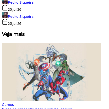
Pedro Siqueira
25.jul.26
Pedro Siqueira
25.jul.26
Veja mais
Games
S