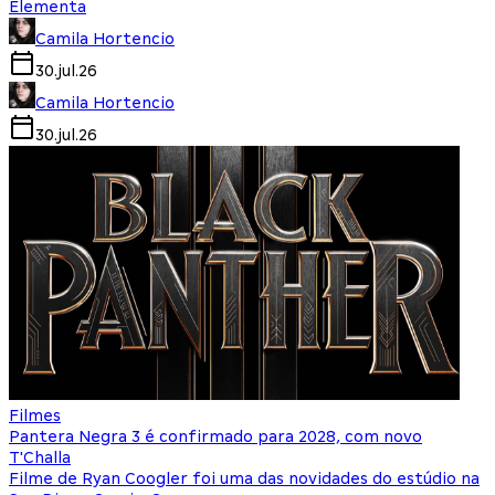
Elementa
Camila Hortencio
30.jul.26
Camila Hortencio
30.jul.26
Filmes
Pantera Negra 3 é confirmado para 2028, com novo
T'Challa
Filme de Ryan Coogler foi uma das novidades do estúdio na