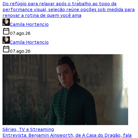
Do refúgio para relaxar após o trabalho ao topo da
performance visual, seleção reúne opções sob medida para
renovar a rotina de quem você ama
Camila Hortencio
07.ago.26
Camila Hortencio
07.ago.26
Séries, TV e Streaming
Entrevista: Benjamin Ainsworth, de A Casa do Dragão, fala