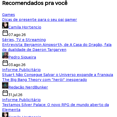
Recomendados pra você
Games
Dicas de presente para o seu pai gamer
Camila Hortencio
07.ago.26
Séries, TV e Streaming
Entrevista: Benjamin Ainsworth, de A Casa do Dragão, fala
de dualidade de Daeron Targaryen
Pedro Siqueira
03.ago.26
Informe Publicitário
Stuart Não Consegue Salvar o Universo expande a franquia
The Big Bang Theory com “herói” inesperado
Redação NerdBunker
31.jul.26
Informe Publicitário
Testamos Silver Palace: O novo RPG de mundo aberto da
Elementa