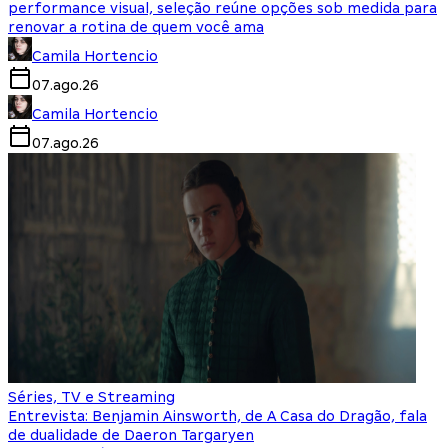
performance visual, seleção reúne opções sob medida para
renovar a rotina de quem você ama
Camila Hortencio
07.ago.26
Camila Hortencio
07.ago.26
Séries, TV e Streaming
Entrevista: Benjamin Ainsworth, de A Casa do Dragão, fala
de dualidade de Daeron Targaryen