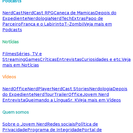
Podcasts
NerdCast
NerdCast RPG
Caneca de Mamicas
Depois do
Expediente
Nerdologia
NerdTech
Extras
Papo de
Parceiro
França e o Labirinto
T-Zombii
Veja mais em
Podcasts
Notícias
Filmes
Séries, TV e
Streaming
Games
Críticas
Entrevistas
Curiosidades e etc.
Veja
mais em Notícias
Vídeos
NerdOffice
NerdPlayer
NerdCast Stories
Nerdologia
Depois
do Expediente
NerdTour
TrailerOffice
Jovem Nerd
Entrevista
Queimando a Língua
Sr. K
Veja mais em Vídeos
Quem somos
Sobre o Jovem Nerd
Redes sociais
Política de
Privacidade
Programa de Integridade
Portal de