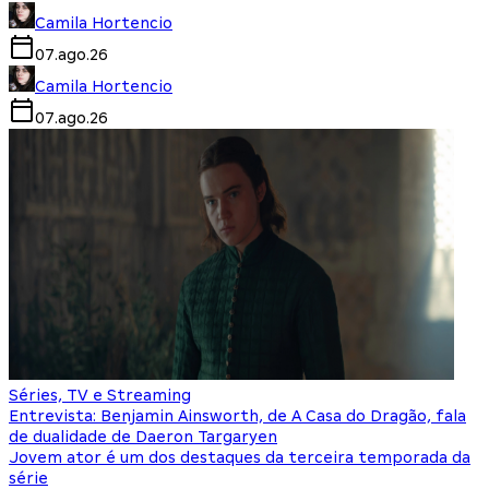
Camila Hortencio
07.ago.26
Camila Hortencio
07.ago.26
Séries, TV e Streaming
Entrevista: Benjamin Ainsworth, de A Casa do Dragão, fala
de dualidade de Daeron Targaryen
Jovem ator é um dos destaques da terceira temporada da
série