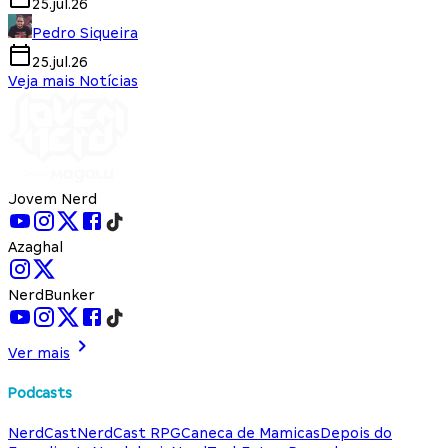
25.jul.26
Pedro Siqueira
25.jul.26
Veja mais Notícias
Jovem Nerd
Azaghal
NerdBunker
Ver mais
Podcasts
NerdCast
NerdCast RPG
Caneca de Mamicas
Depois do