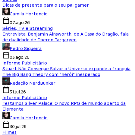
Dicas de presente para o seu pai gamer
Camila Hortencio
07.ago.26
Séries, TV e Streaming
Entrevista: Benjamin Ainsworth, de A Casa do Dragão, fala
de dualidade de Daeron Targaryen
Pedro Siqueira
03.ago.26
Informe Publicitário
Stuart Não Consegue Salvar o Universo expande a franquia
The Big Bang Theory com “herói” inesperado
Redação NerdBunker
31.jul.26
Informe Publicitário
Testamos Silver Palace: O novo RPG de mundo aberto da
Elementa
Camila Hortencio
30.jul.26
Filmes