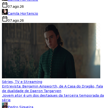
07.ago.26
Camila Hortencio
07.ago.26
Séries, TV e Streaming
Entrevista: Benjamin Ainsworth, de A Casa do Dragão, fala
de dualidade de Daeron Targaryen
Jovem ator é um dos destaques da terceira temporada da
série
Pedro Siqueira