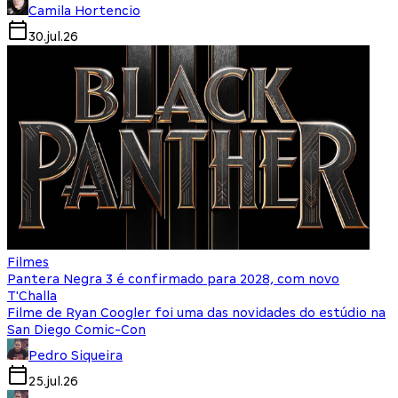
Camila Hortencio
30.jul.26
Filmes
Pantera Negra 3 é confirmado para 2028, com novo
T'Challa
Filme de Ryan Coogler foi uma das novidades do estúdio na
San Diego Comic-Con
Pedro Siqueira
25.jul.26