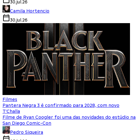
30.jul.26
Camila Hortencio
30.jul.26
Filmes
Pantera Negra 3 é confirmado para 2028, com novo
T'Challa
Filme de Ryan Coogler foi uma das novidades do estúdio na
San Diego Comic-Con
Pedro Siqueira