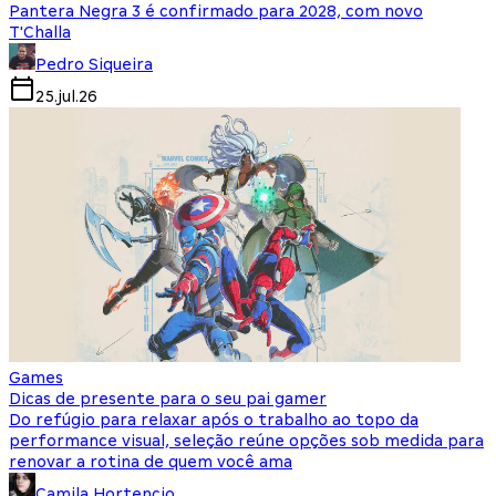
Pantera Negra 3 é confirmado para 2028, com novo
T'Challa
Pedro Siqueira
25.jul.26
Games
Dicas de presente para o seu pai gamer
Do refúgio para relaxar após o trabalho ao topo da
performance visual, seleção reúne opções sob medida para
renovar a rotina de quem você ama
Camila Hortencio