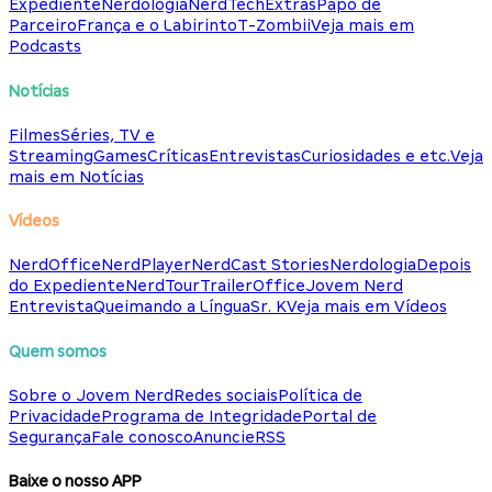
Expediente
Nerdologia
NerdTech
Extras
Papo de
Parceiro
França e o Labirinto
T-Zombii
Veja mais em
Podcasts
Notícias
Filmes
Séries, TV e
Streaming
Games
Críticas
Entrevistas
Curiosidades e etc.
Veja
mais em Notícias
Vídeos
NerdOffice
NerdPlayer
NerdCast Stories
Nerdologia
Depois
do Expediente
NerdTour
TrailerOffice
Jovem Nerd
Entrevista
Queimando a Língua
Sr. K
Veja mais em Vídeos
Quem somos
Sobre o Jovem Nerd
Redes sociais
Política de
Privacidade
Programa de Integridade
Portal de
Segurança
Fale conosco
Anuncie
RSS
Baixe o nosso APP