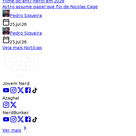
filme do anti-herói em 2028
Astro assume papel que foi de Nicolas Cage
Pedro Siqueira
25.jul.26
Pedro Siqueira
25.jul.26
Veja mais Notícias
Jovem Nerd
Azaghal
NerdBunker
Ver mais