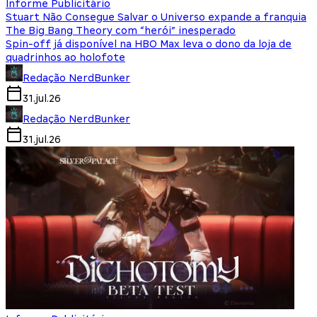
Informe Publicitário
Stuart Não Consegue Salvar o Universo expande a franquia
The Big Bang Theory com “herói” inesperado
Spin-off já disponível na HBO Max leva o dono da loja de
quadrinhos ao holofote
Redação NerdBunker
31.jul.26
Redação NerdBunker
31.jul.26