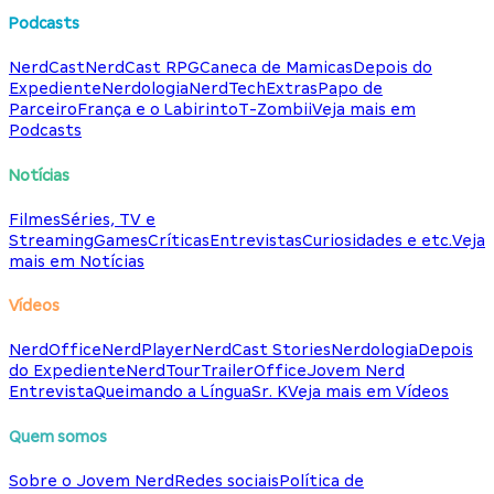
Podcasts
NerdCast
NerdCast RPG
Caneca de Mamicas
Depois do
Expediente
Nerdologia
NerdTech
Extras
Papo de
Parceiro
França e o Labirinto
T-Zombii
Veja mais em
Podcasts
Notícias
Filmes
Séries, TV e
Streaming
Games
Críticas
Entrevistas
Curiosidades e etc.
Veja
mais em Notícias
Vídeos
NerdOffice
NerdPlayer
NerdCast Stories
Nerdologia
Depois
do Expediente
NerdTour
TrailerOffice
Jovem Nerd
Entrevista
Queimando a Língua
Sr. K
Veja mais em Vídeos
Quem somos
Sobre o Jovem Nerd
Redes sociais
Política de