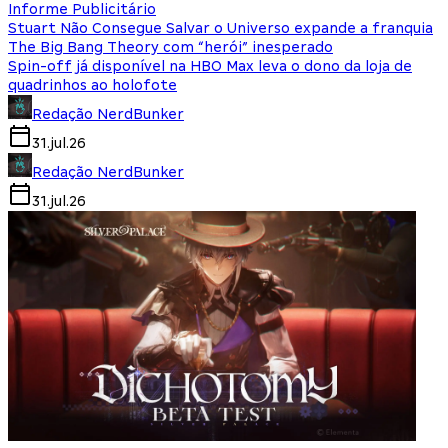
Informe Publicitário
Stuart Não Consegue Salvar o Universo expande a franquia
The Big Bang Theory com “herói” inesperado
Spin-off já disponível na HBO Max leva o dono da loja de
quadrinhos ao holofote
Redação NerdBunker
31.jul.26
Redação NerdBunker
31.jul.26