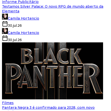
Informe Publicitário
Testamos Silver Palace: O novo RPG de mundo aberto da
Elementa
Camila Hortencio
30.jul.26
Camila Hortencio
30.jul.26
Filmes
Pantera Negra 3 é confirmado para 2028, com novo