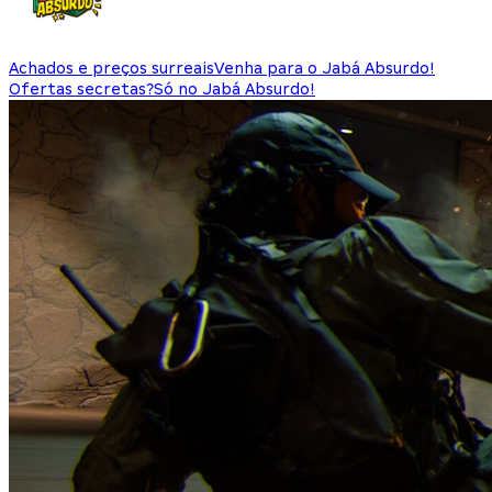
Achados e preços surreais
Venha para o Jabá Absurdo!
Ofertas secretas?
Só no Jabá Absurdo!