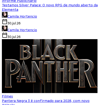
Informe Publicitário
Testamos Silver Palace: O novo RPG de mundo aberto da
Elementa
Camila Hortencio
30.jul.26
Camila Hortencio
30.jul.26
Filmes
Pantera Negra 3 é confirmado para 2028, com novo