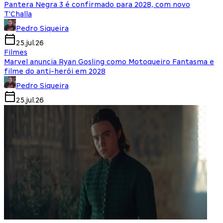
Pantera Negra 3 é confirmado para 2028, com novo
T'Challa
Pedro Siqueira
25.jul.26
Filmes
Marvel anuncia Ryan Gosling como Motoqueiro Fantasma e
filme do anti-herói em 2028
Pedro Siqueira
25.jul.26