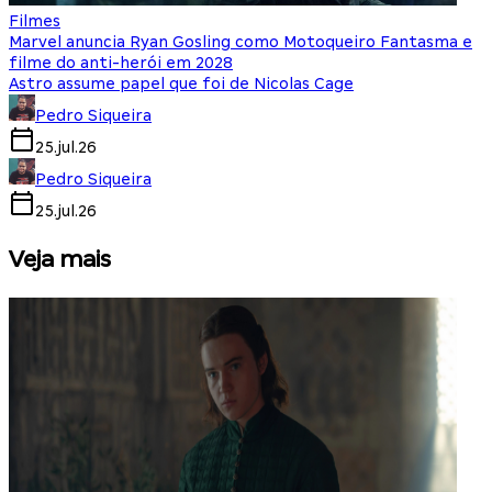
Filmes
Marvel anuncia Ryan Gosling como Motoqueiro Fantasma e
filme do anti-herói em 2028
Astro assume papel que foi de Nicolas Cage
Pedro Siqueira
25.jul.26
Pedro Siqueira
25.jul.26
Veja mais