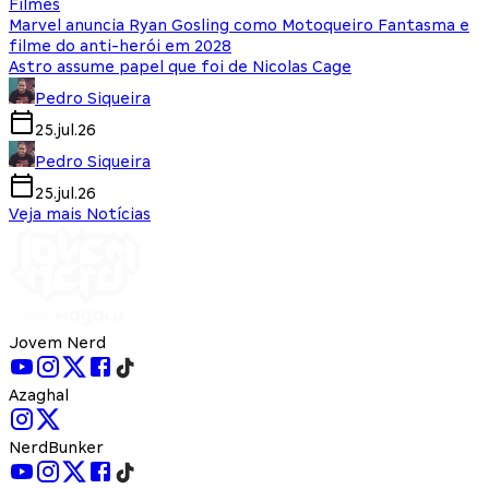
Filmes
Marvel anuncia Ryan Gosling como Motoqueiro Fantasma e
filme do anti-herói em 2028
Astro assume papel que foi de Nicolas Cage
Pedro Siqueira
25.jul.26
Pedro Siqueira
25.jul.26
Veja mais Notícias
Jovem Nerd
Azaghal
NerdBunker