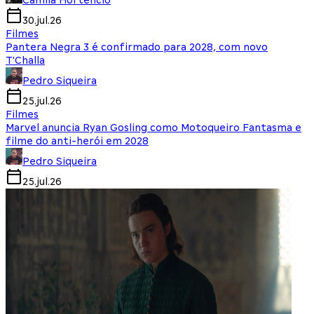
Camila Hortencio
30.jul.26
Filmes
Pantera Negra 3 é confirmado para 2028, com novo
T'Challa
Pedro Siqueira
25.jul.26
Filmes
Marvel anuncia Ryan Gosling como Motoqueiro Fantasma e
filme do anti-herói em 2028
Pedro Siqueira
25.jul.26