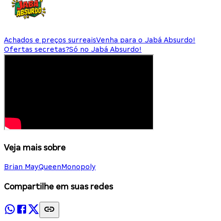
Achados e preços surreais
Venha para o Jabá Absurdo!
Ofertas secretas?
Só no Jabá Absurdo!
Veja mais sobre
Brian May
Queen
Monopoly
Compartilhe em suas redes