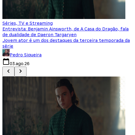
Séries, TV e Streaming
I
Entrevista: Benjamin Ainsworth, de A Casa do Dragão, fala
S
de dualidade de Daeron Targaryen
T
Jovem ator é um dos destaques da terceira temporada da
S
série
q
Pedro Siqueira
03.ago.26