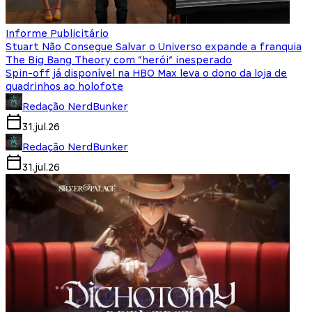
Informe Publicitário
Stuart Não Consegue Salvar o Universo expande a franquia
The Big Bang Theory com “herói” inesperado
Spin-off já disponível na HBO Max leva o dono da loja de
quadrinhos ao holofote
Redação NerdBunker
31.jul.26
Redação NerdBunker
31.jul.26