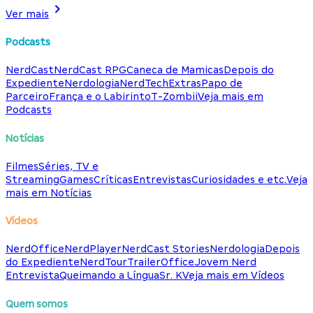
Ver mais
Podcasts
NerdCast
NerdCast RPG
Caneca de Mamicas
Depois do
Expediente
Nerdologia
NerdTech
Extras
Papo de
Parceiro
França e o Labirinto
T-Zombii
Veja mais em
Podcasts
Notícias
Filmes
Séries, TV e
Streaming
Games
Críticas
Entrevistas
Curiosidades e etc.
Veja
mais em Notícias
Vídeos
NerdOffice
NerdPlayer
NerdCast Stories
Nerdologia
Depois
do Expediente
NerdTour
TrailerOffice
Jovem Nerd
Entrevista
Queimando a Língua
Sr. K
Veja mais em Vídeos
Quem somos