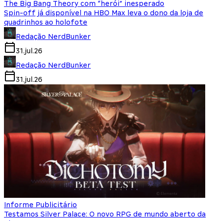
The Big Bang Theory com “herói” inesperado
Spin-off já disponível na HBO Max leva o dono da loja de
quadrinhos ao holofote
Redação NerdBunker
31.jul.26
Redação NerdBunker
31.jul.26
Informe Publicitário
Testamos Silver Palace: O novo RPG de mundo aberto da