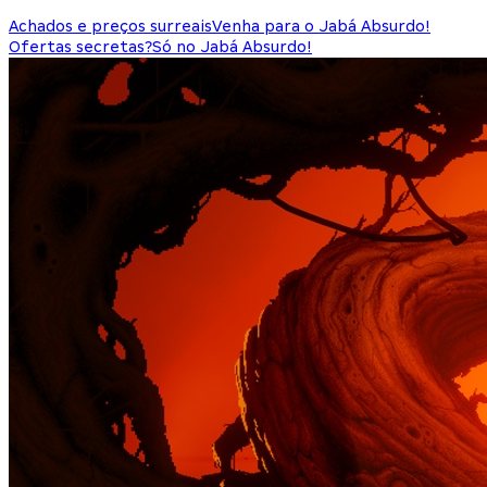
Achados e preços surreais
Venha para o Jabá Absurdo!
Ofertas secretas?
Só no Jabá Absurdo!