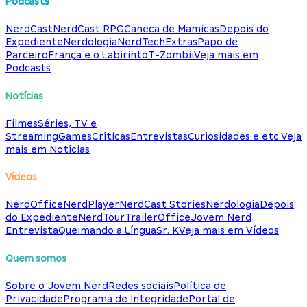
Podcasts
NerdCast
NerdCast RPG
Caneca de Mamicas
Depois do
Expediente
Nerdologia
NerdTech
Extras
Papo de
Parceiro
França e o Labirinto
T-Zombii
Veja mais em
Podcasts
Notícias
Filmes
Séries, TV e
Streaming
Games
Críticas
Entrevistas
Curiosidades e etc.
Veja
mais em Notícias
Vídeos
NerdOffice
NerdPlayer
NerdCast Stories
Nerdologia
Depois
do Expediente
NerdTour
TrailerOffice
Jovem Nerd
Entrevista
Queimando a Língua
Sr. K
Veja mais em Vídeos
Quem somos
Sobre o Jovem Nerd
Redes sociais
Política de
Privacidade
Programa de Integridade
Portal de