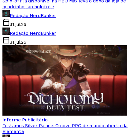
Spin-off já disponível na HBO Max leva o dono da loja de
quadrinhos ao holofote
Redação NerdBunker
31.jul.26
Redação NerdBunker
31.jul.26
Informe Publicitário
Testamos Silver Palace: O novo RPG de mundo aberto da
Elementa