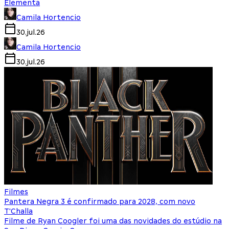
Elementa
Camila Hortencio
30.jul.26
Camila Hortencio
30.jul.26
Filmes
Pantera Negra 3 é confirmado para 2028, com novo
T'Challa
Filme de Ryan Coogler foi uma das novidades do estúdio na