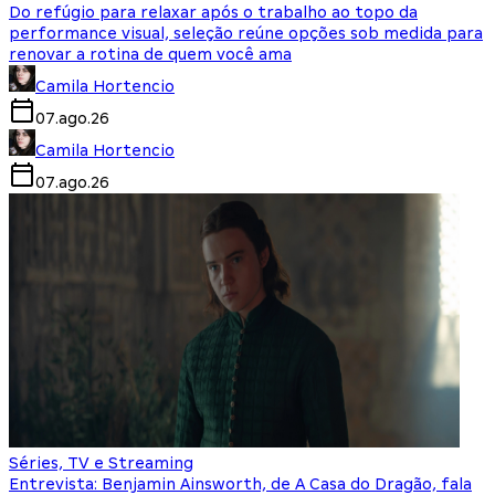
Do refúgio para relaxar após o trabalho ao topo da
performance visual, seleção reúne opções sob medida para
renovar a rotina de quem você ama
Camila Hortencio
07.ago.26
Camila Hortencio
07.ago.26
Séries, TV e Streaming
Entrevista: Benjamin Ainsworth, de A Casa do Dragão, fala