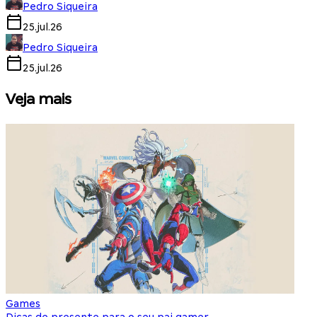
Pedro Siqueira
25.jul.26
Pedro Siqueira
25.jul.26
Veja mais
Games
S
Dicas de presente para o seu pai gamer
E