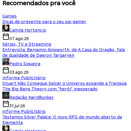
Recomendados pra você
Games
Dicas de presente para o seu pai gamer
Camila Hortencio
07.ago.26
Séries, TV e Streaming
Entrevista: Benjamin Ainsworth, de A Casa do Dragão, fala
de dualidade de Daeron Targaryen
Pedro Siqueira
03.ago.26
Informe Publicitário
Stuart Não Consegue Salvar o Universo expande a franquia
The Big Bang Theory com “herói” inesperado
Redação NerdBunker
31.jul.26
Informe Publicitário
Testamos Silver Palace: O novo RPG de mundo aberto da
Elementa