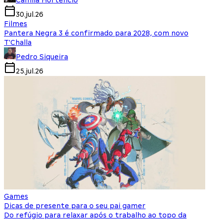
Camila Hortencio
30.jul.26
Filmes
Pantera Negra 3 é confirmado para 2028, com novo
T'Challa
Pedro Siqueira
25.jul.26
Games
Dicas de presente para o seu pai gamer
Do refúgio para relaxar após o trabalho ao topo da