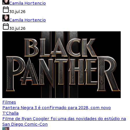
Camila Hortencio
30.jul.26
Camila Hortencio
30.jul.26
Filmes
Pantera Negra 3 é confirmado para 2028, com novo
T'Challa
Filme de Ryan Coogler foi uma das novidades do estúdio na
San Diego Comic-Con