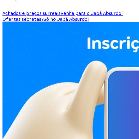
Achados e preços surreais
Venha para o Jabá Absurdo!
Ofertas secretas?
Só no Jabá Absurdo!