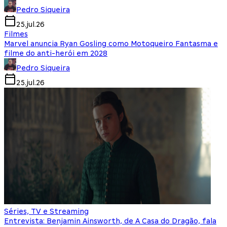
Pedro Siqueira
25.jul.26
Filmes
Marvel anuncia Ryan Gosling como Motoqueiro Fantasma e
filme do anti-herói em 2028
Pedro Siqueira
25.jul.26
Séries, TV e Streaming
Entrevista: Benjamin Ainsworth, de A Casa do Dragão, fala