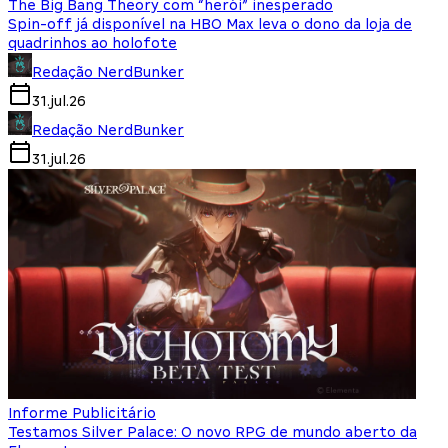
The Big Bang Theory com “herói” inesperado
Spin-off já disponível na HBO Max leva o dono da loja de
quadrinhos ao holofote
Redação NerdBunker
31.jul.26
Redação NerdBunker
31.jul.26
Informe Publicitário
Testamos Silver Palace: O novo RPG de mundo aberto da