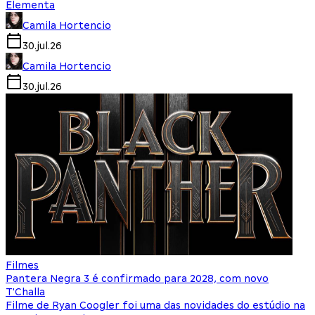
Elementa
Camila Hortencio
30.jul.26
Camila Hortencio
30.jul.26
Filmes
Pantera Negra 3 é confirmado para 2028, com novo
T'Challa
Filme de Ryan Coogler foi uma das novidades do estúdio na