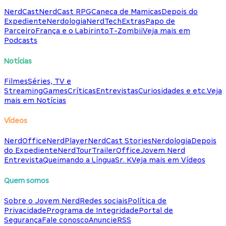
NerdCast
NerdCast RPG
Caneca de Mamicas
Depois do
Expediente
Nerdologia
NerdTech
Extras
Papo de
Parceiro
França e o Labirinto
T-Zombii
Veja mais em
Podcasts
Notícias
Filmes
Séries, TV e
Streaming
Games
Críticas
Entrevistas
Curiosidades e etc.
Veja
mais em Notícias
Vídeos
NerdOffice
NerdPlayer
NerdCast Stories
Nerdologia
Depois
do Expediente
NerdTour
TrailerOffice
Jovem Nerd
Entrevista
Queimando a Língua
Sr. K
Veja mais em Vídeos
Quem somos
Sobre o Jovem Nerd
Redes sociais
Política de
Privacidade
Programa de Integridade
Portal de
Segurança
Fale conosco
Anuncie
RSS