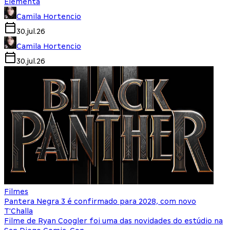
Elementa
Camila Hortencio
30.jul.26
Camila Hortencio
30.jul.26
Filmes
Pantera Negra 3 é confirmado para 2028, com novo
T'Challa
Filme de Ryan Coogler foi uma das novidades do estúdio na