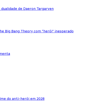
e dualidade de Daeron Targaryen
The Big Bang Theory com “herói” inesperado
ementa
lme do anti-herói em 2028