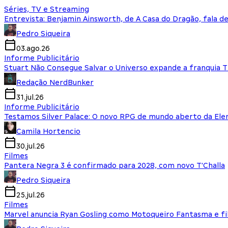
Séries, TV e Streaming
Entrevista: Benjamin Ainsworth, de A Casa do Dragão, fala d
Pedro Siqueira
03.ago.26
Informe Publicitário
Stuart Não Consegue Salvar o Universo expande a franquia 
Redação NerdBunker
31.jul.26
Informe Publicitário
Testamos Silver Palace: O novo RPG de mundo aberto da El
Camila Hortencio
30.jul.26
Filmes
Pantera Negra 3 é confirmado para 2028, com novo T'Challa
Pedro Siqueira
25.jul.26
Filmes
Marvel anuncia Ryan Gosling como Motoqueiro Fantasma e fi