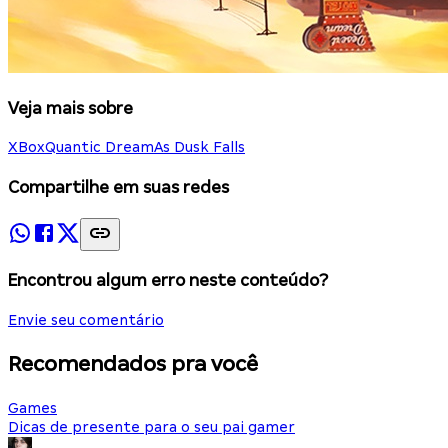
Veja mais sobre
XBox
Quantic Dream
As Dusk Falls
Compartilhe em suas redes
Encontrou algum erro neste conteúdo?
Envie seu comentário
Recomendados pra você
Games
Dicas de presente para o seu pai gamer