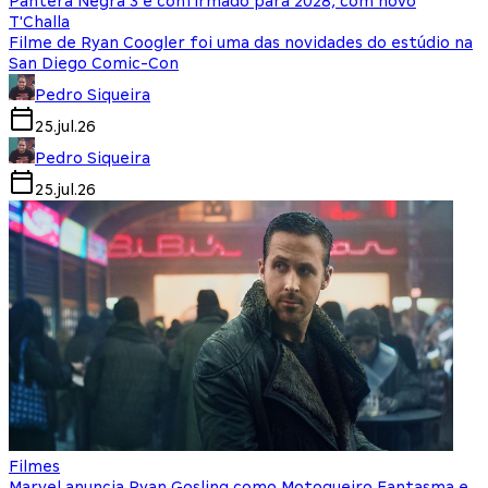
Pantera Negra 3 é confirmado para 2028, com novo
T'Challa
Filme de Ryan Coogler foi uma das novidades do estúdio na
San Diego Comic-Con
Pedro Siqueira
25.jul.26
Pedro Siqueira
25.jul.26
Filmes
Marvel anuncia Ryan Gosling como Motoqueiro Fantasma e