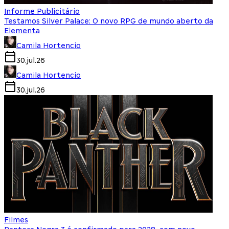
Informe Publicitário
Testamos Silver Palace: O novo RPG de mundo aberto da
Elementa
Camila Hortencio
30.jul.26
Camila Hortencio
30.jul.26
Filmes