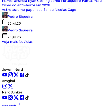
Marvel anuncia Ryan Gosling como Motoqueiro Fantasma e
filme do anti-herói em 2028
Astro assume papel que foi de Nicolas Cage
Pedro Siqueira
25.jul.26
Pedro Siqueira
25.jul.26
Veja mais Notícias
Jovem Nerd
Azaghal
NerdBunker
Ver mais