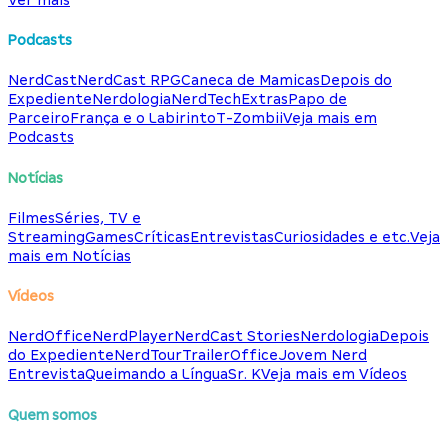
Podcasts
NerdCast
NerdCast RPG
Caneca de Mamicas
Depois do
Expediente
Nerdologia
NerdTech
Extras
Papo de
Parceiro
França e o Labirinto
T-Zombii
Veja mais em
Podcasts
Notícias
Filmes
Séries, TV e
Streaming
Games
Críticas
Entrevistas
Curiosidades e etc.
Veja
mais em Notícias
Vídeos
NerdOffice
NerdPlayer
NerdCast Stories
Nerdologia
Depois
do Expediente
NerdTour
TrailerOffice
Jovem Nerd
Entrevista
Queimando a Língua
Sr. K
Veja mais em Vídeos
Quem somos