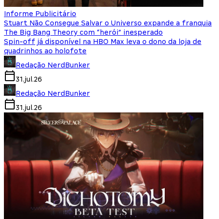
Informe Publicitário
Stuart Não Consegue Salvar o Universo expande a franquia
The Big Bang Theory com “herói” inesperado
Spin-off já disponível na HBO Max leva o dono da loja de
quadrinhos ao holofote
Redação NerdBunker
31.jul.26
Redação NerdBunker
31.jul.26