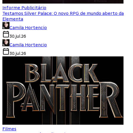
Informe Publicitário
Testamos Silver Palace: O novo RPG de mundo aberto da
Elementa
Camila Hortencio
30.jul.26
Camila Hortencio
30.jul.26
Filmes