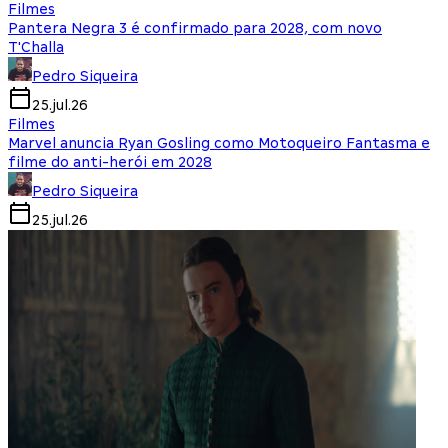
Filmes
Pantera Negra 3 é confirmado para 2028, com novo
T'Challa
Pedro Siqueira
25.jul.26
Filmes
Marvel anuncia Ryan Gosling como Motoqueiro Fantasma e
filme do anti-herói em 2028
Pedro Siqueira
25.jul.26