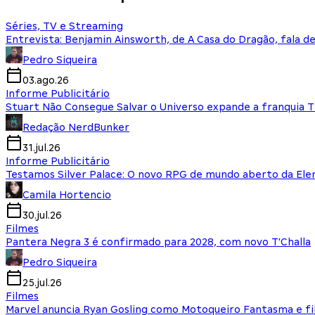
Séries, TV e Streaming
Entrevista: Benjamin Ainsworth, de A Casa do Dragão, fala d
Pedro Siqueira
03.ago.26
Informe Publicitário
Stuart Não Consegue Salvar o Universo expande a franquia 
Redação NerdBunker
31.jul.26
Informe Publicitário
Testamos Silver Palace: O novo RPG de mundo aberto da El
Camila Hortencio
30.jul.26
Filmes
Pantera Negra 3 é confirmado para 2028, com novo T'Challa
Pedro Siqueira
25.jul.26
Filmes
Marvel anuncia Ryan Gosling como Motoqueiro Fantasma e fi