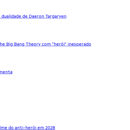
e dualidade de Daeron Targaryen
The Big Bang Theory com “herói” inesperado
ementa
lme do anti-herói em 2028