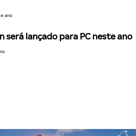
te ano
wn será lançado para PC neste ano
ino