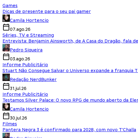
Games
Dicas de presente para o seu pai gamer
Camila Hortencio
07.ago.26
Séries, TV e Streaming
Entrevista: Benjamin Ainsworth, de A Casa do Dragão, fala d
Pedro Siqueira
03.ago.26
Informe Publicitário
Stuart Não Consegue Salvar o Universo expande a franquia 
Redação NerdBunker
31.jul.26
Informe Publicitário
Testamos Silver Palace: O novo RPG de mundo aberto da El
Camila Hortencio
30.jul.26
Filmes
Pantera Negra 3 é confirmado para 2028, com novo T'Challa