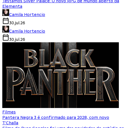
Testamos Silver Palace: O novo RPG de mundo aberto da
Elementa
Camila Hortencio
30.jul.26
Camila Hortencio
30.jul.26
Filmes
Pantera Negra 3 é confirmado para 2028, com novo
T'Challa