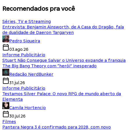
Recomendados pra você
Séries, TV e Streaming
Entrevista: Benjamin Ainsworth, de A Casa do Dragão, fala
de dualidade de Daeron Targaryen
Pedro Siqueira
03.ago.26
Informe Publicitário
Stuart Não Consegue Salvar o Universo expande a franquia
The Big Bang Theory com “herói” inesperado
Redação NerdBunker
31.jul.26
Informe Publicitário
Testamos Silver Palace: O novo RPG de mundo aberto da
Elementa
Camila Hortencio
30.jul.26
Filmes
Pantera Negra 3 é confirmado para 2028, com novo