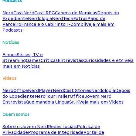
Podcasts
NerdCast
NerdCast RPG
Caneca de Mamicas
Depois do
Expediente
Nerdologia
NerdTech
Extras
Papo de
Parceiro
França e o Labirinto
T-Zombii
Veja mais em
Podcasts
Notícias
Filmes
Séries, TV e
Streaming
Games
Críticas
Entrevistas
Curiosidades e etc.
Veja
mais em Notícias
Vídeos
NerdOffice
NerdPlayer
NerdCast Stories
Nerdologia
Depois
do Expediente
NerdTour
TrailerOffice
Jovem Nerd
Entrevista
Queimando a Língua
Sr. K
Veja mais em Vídeos
Quem somos
Sobre o Jovem Nerd
Redes sociais
Política de
Privacidade
Programa de Integridade
Portal de