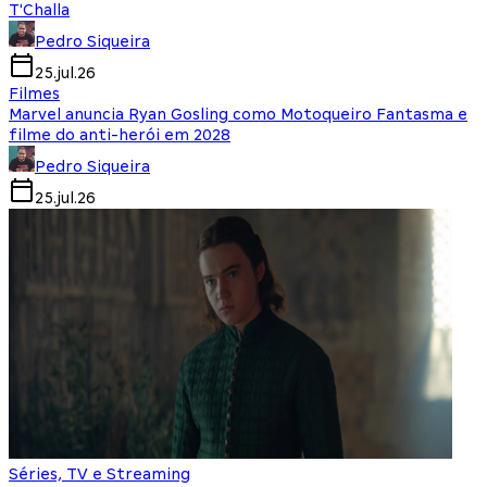
T'Challa
Pedro Siqueira
25.jul.26
Filmes
Marvel anuncia Ryan Gosling como Motoqueiro Fantasma e
filme do anti-herói em 2028
Pedro Siqueira
25.jul.26
Séries, TV e Streaming