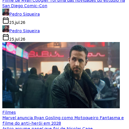
Filme de Ryan Coogler foi uma das novidades do estúdio na
San Diego Comic-Con
Pedro Siqueira
25.jul.26
Pedro Siqueira
25.jul.26
Filmes
Marvel anuncia Ryan Gosling como Motoqueiro Fantasma e
filme do anti-herói em 2028
Astro assume papel que foi de Nicolas Cage