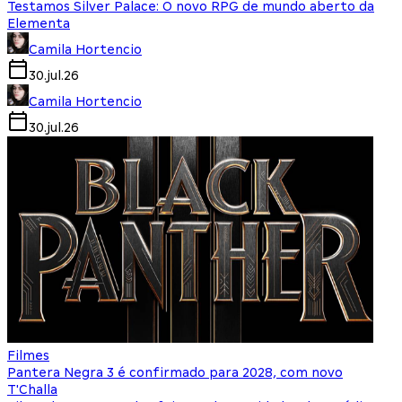
Testamos Silver Palace: O novo RPG de mundo aberto da
Elementa
Camila Hortencio
30.jul.26
Camila Hortencio
30.jul.26
Filmes
Pantera Negra 3 é confirmado para 2028, com novo
T'Challa