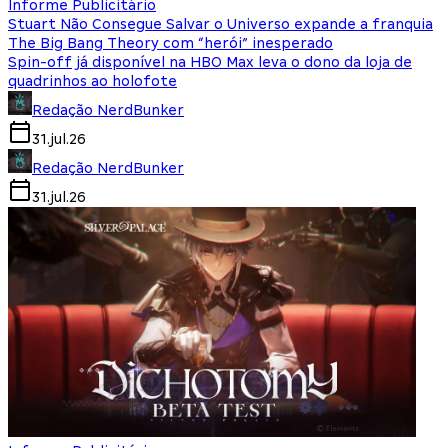
Informe Publicitário
Stuart Não Consegue Salvar o Universo expande a franquia
The Big Bang Theory com “herói” inesperado
Spin-off já disponível na HBO Max leva o dono da loja de
quadrinhos ao holofote
Redação NerdBunker
31.jul.26
Redação NerdBunker
31.jul.26