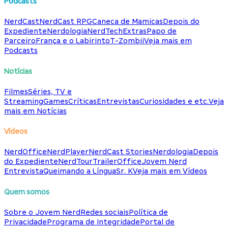
Podcasts
NerdCast
NerdCast RPG
Caneca de Mamicas
Depois do
Expediente
Nerdologia
NerdTech
Extras
Papo de
Parceiro
França e o Labirinto
T-Zombii
Veja mais em
Podcasts
Notícias
Filmes
Séries, TV e
Streaming
Games
Críticas
Entrevistas
Curiosidades e etc.
Veja
mais em Notícias
Vídeos
NerdOffice
NerdPlayer
NerdCast Stories
Nerdologia
Depois
do Expediente
NerdTour
TrailerOffice
Jovem Nerd
Entrevista
Queimando a Língua
Sr. K
Veja mais em Vídeos
Quem somos
Sobre o Jovem Nerd
Redes sociais
Política de
Privacidade
Programa de Integridade
Portal de