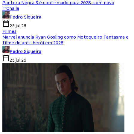
Pantera Negra 3 é confirmado para 2028, com novo
T'Challa
Pedro Siqueira
25.jul.26
Filmes
Marvel anuncia Ryan Gosling como Motoqueiro Fantasma e
filme do anti-herói em 2028
Pedro Siqueira
25.jul.26