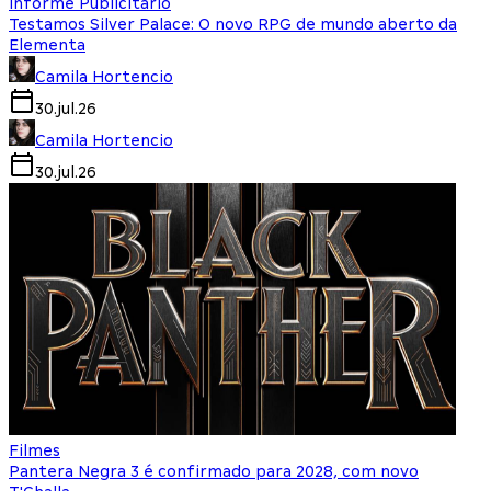
Informe Publicitário
Testamos Silver Palace: O novo RPG de mundo aberto da
Elementa
Camila Hortencio
30.jul.26
Camila Hortencio
30.jul.26
Filmes
Pantera Negra 3 é confirmado para 2028, com novo