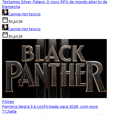
Testamos Silver Palace: O novo RPG de mundo aberto da
Elementa
Camila Hortencio
30.jul.26
Camila Hortencio
30.jul.26
Filmes
Pantera Negra 3 é confirmado para 2028, com novo
T'Challa