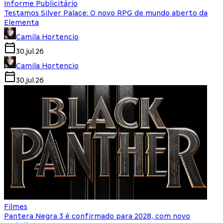
Informe Publicitário
Testamos Silver Palace: O novo RPG de mundo aberto da
Elementa
Camila Hortencio
30.jul.26
Camila Hortencio
30.jul.26
Filmes
Pantera Negra 3 é confirmado para 2028, com novo