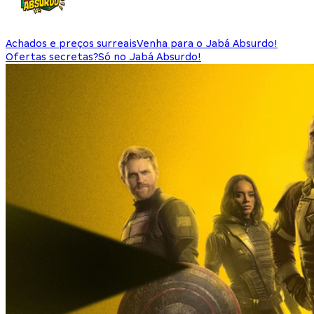
Achados e preços surreais
Venha para o Jabá Absurdo!
Ofertas secretas?
Só no Jabá Absurdo!