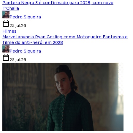
Pantera Negra 3 é confirmado para 2028, com novo
T'Challa
Pedro Siqueira
25.jul.26
Filmes
Marvel anuncia Ryan Gosling como Motoqueiro Fantasma e
filme do anti-herói em 2028
Pedro Siqueira
25.jul.26