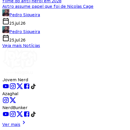
filme do anti-herói em 2028
Astro assume papel que foi de Nicolas Cage
Pedro Siqueira
25.jul.26
Pedro Siqueira
25.jul.26
Veja mais Notícias
Jovem Nerd
Azaghal
NerdBunker
Ver mais