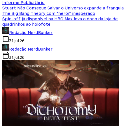
Informe Publicitário
Stuart Não Consegue Salvar o Universo expande a franquia
The Big Bang Theory com “herói” inesperado
Spin-off já disponível na HBO Max leva o dono da loja de
quadrinhos ao holofote
Redação NerdBunker
31.jul.26
Redação NerdBunker
31.jul.26