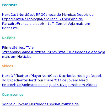
Podcasts
NerdCast
NerdCast RPG
Caneca de Mamicas
Depois do
Expediente
Nerdologia
NerdTech
Extras
Papo de
Parceiro
França e o Labirinto
T-Zombii
Veja mais em
Podcasts
Notícias
Filmes
Séries, TV e
Streaming
Games
Críticas
Entrevistas
Curiosidades e etc.
Veja
mais em Notícias
Vídeos
NerdOffice
NerdPlayer
NerdCast Stories
Nerdologia
Depois
do Expediente
NerdTour
TrailerOffice
Jovem Nerd
Entrevista
Queimando a Língua
Sr. K
Veja mais em Vídeos
Quem somos
Sobre o Jovem Nerd
Redes sociais
Política de