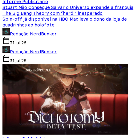
Informe Publicitário
Stuart Não Consegue Salvar o Universo expande a franquia
The Big Bang Theory com “herói” inesperado
Spin-off já disponível na HBO Max leva o dono da loja de
quadrinhos ao holofote
Redação NerdBunker
31.jul.26
Redação NerdBunker
31.jul.26