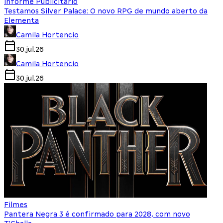
Informe Publicitário
Testamos Silver Palace: O novo RPG de mundo aberto da
Elementa
Camila Hortencio
30.jul.26
Camila Hortencio
30.jul.26
Filmes
Pantera Negra 3 é confirmado para 2028, com novo