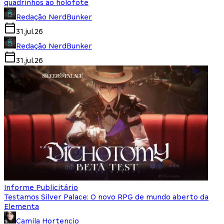
quadrinhos ao holofote
Redação NerdBunker
31.jul.26
Redação NerdBunker
31.jul.26
Informe Publicitário
Testamos Silver Palace: O novo RPG de mundo aberto da
Elementa
Camila Hortencio