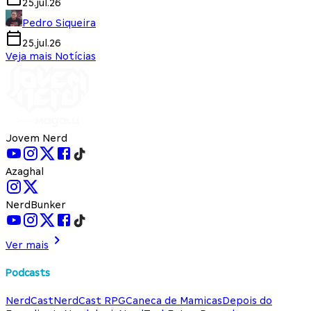
25.jul.26
Pedro Siqueira
25.jul.26
Veja mais Notícias
Jovem Nerd
Azaghal
NerdBunker
Ver mais
Podcasts
NerdCast
NerdCast RPG
Caneca de Mamicas
Depois do