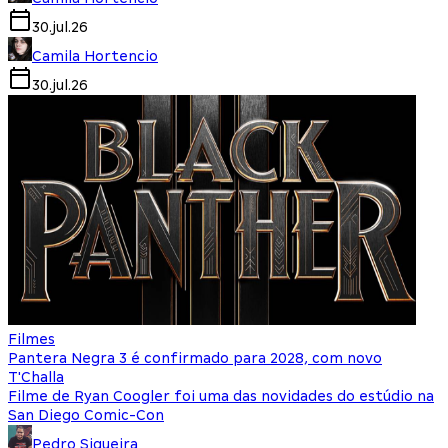
30.jul.26
Camila Hortencio
30.jul.26
Filmes
Pantera Negra 3 é confirmado para 2028, com novo
T'Challa
Filme de Ryan Coogler foi uma das novidades do estúdio na
San Diego Comic-Con
Pedro Siqueira