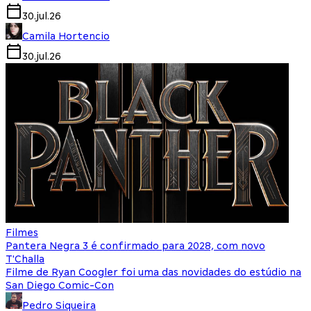
30.jul.26
Camila Hortencio
30.jul.26
Filmes
Pantera Negra 3 é confirmado para 2028, com novo
T'Challa
Filme de Ryan Coogler foi uma das novidades do estúdio na
San Diego Comic-Con
Pedro Siqueira