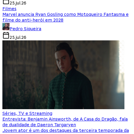
25.jul.26
Filmes
Marvel anuncia Ryan Gosling como Motoqueiro Fantasma e
filme do anti-herói em 2028
Pedro Siqueira
25.jul.26
Séries, TV e Streaming
Entrevista: Benjamin Ainsworth, de A Casa do Dragão, fala
de dualidade de Daeron Targaryen
Jovem ator é um dos destaques da terceira temporada da