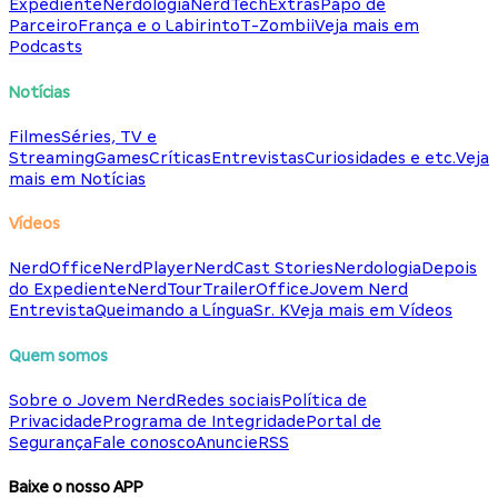
Expediente
Nerdologia
NerdTech
Extras
Papo de
Parceiro
França e o Labirinto
T-Zombii
Veja mais em
Podcasts
Notícias
Filmes
Séries, TV e
Streaming
Games
Críticas
Entrevistas
Curiosidades e etc.
Veja
mais em Notícias
Vídeos
NerdOffice
NerdPlayer
NerdCast Stories
Nerdologia
Depois
do Expediente
NerdTour
TrailerOffice
Jovem Nerd
Entrevista
Queimando a Língua
Sr. K
Veja mais em Vídeos
Quem somos
Sobre o Jovem Nerd
Redes sociais
Política de
Privacidade
Programa de Integridade
Portal de
Segurança
Fale conosco
Anuncie
RSS
Baixe o nosso APP