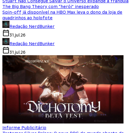
Stuart Não Consegue Salvar o Universo expande a franquia
The Big Bang Theory com “herói” inesperado
Spin-off já disponível na HBO Max leva o dono da loja de
quadrinhos ao holofote
Redação NerdBunker
31.jul.26
Redação NerdBunker
31.jul.26
Informe Publicitário