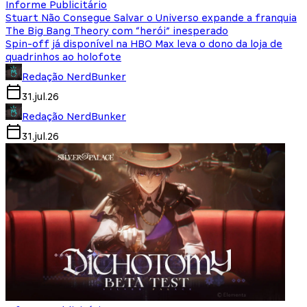
Informe Publicitário
Stuart Não Consegue Salvar o Universo expande a franquia
The Big Bang Theory com “herói” inesperado
Spin-off já disponível na HBO Max leva o dono da loja de
quadrinhos ao holofote
Redação NerdBunker
31.jul.26
Redação NerdBunker
31.jul.26