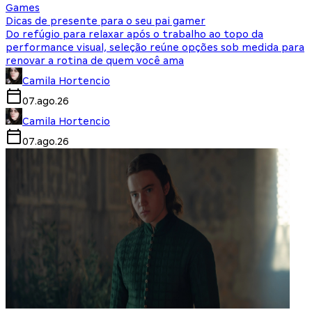
Games
Dicas de presente para o seu pai gamer
Do refúgio para relaxar após o trabalho ao topo da
performance visual, seleção reúne opções sob medida para
renovar a rotina de quem você ama
Camila Hortencio
07.ago.26
Camila Hortencio
07.ago.26