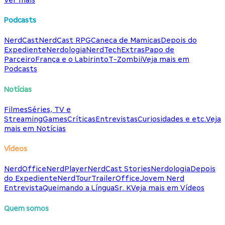
Podcasts
NerdCast
NerdCast RPG
Caneca de Mamicas
Depois do
Expediente
Nerdologia
NerdTech
Extras
Papo de
Parceiro
França e o Labirinto
T-Zombii
Veja mais em
Podcasts
Notícias
Filmes
Séries, TV e
Streaming
Games
Críticas
Entrevistas
Curiosidades e etc.
Veja
mais em Notícias
Vídeos
NerdOffice
NerdPlayer
NerdCast Stories
Nerdologia
Depois
do Expediente
NerdTour
TrailerOffice
Jovem Nerd
Entrevista
Queimando a Língua
Sr. K
Veja mais em Vídeos
Quem somos