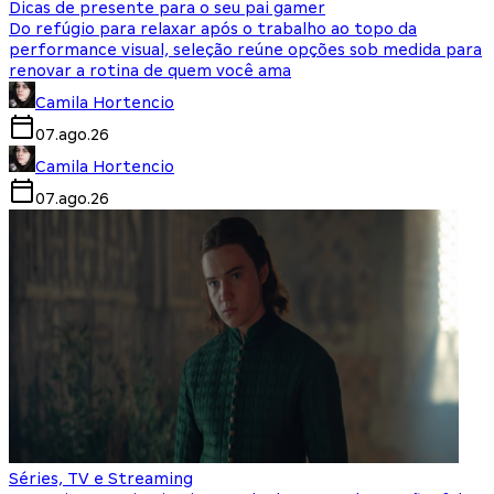
Dicas de presente para o seu pai gamer
Do refúgio para relaxar após o trabalho ao topo da
performance visual, seleção reúne opções sob medida para
renovar a rotina de quem você ama
Camila Hortencio
07.ago.26
Camila Hortencio
07.ago.26
Séries, TV e Streaming