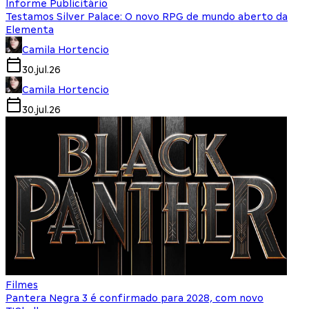
Informe Publicitário
Testamos Silver Palace: O novo RPG de mundo aberto da
Elementa
Camila Hortencio
30.jul.26
Camila Hortencio
30.jul.26
Filmes
Pantera Negra 3 é confirmado para 2028, com novo