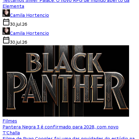
Testamos Silver Palace: O novo RPG de mundo aberto da
Elementa
Camila Hortencio
30.jul.26
Camila Hortencio
30.jul.26
Filmes
Pantera Negra 3 é confirmado para 2028, com novo
T'Challa
Filme de Ryan Coogler foi uma das novidades do estúdio na