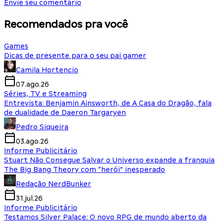
Envie seu comentário
Recomendados pra você
Games
Dicas de presente para o seu pai gamer
Camila Hortencio
07.ago.26
Séries, TV e Streaming
Entrevista: Benjamin Ainsworth, de A Casa do Dragão, fala
de dualidade de Daeron Targaryen
Pedro Siqueira
03.ago.26
Informe Publicitário
Stuart Não Consegue Salvar o Universo expande a franquia
The Big Bang Theory com “herói” inesperado
Redação NerdBunker
31.jul.26
Informe Publicitário
Testamos Silver Palace: O novo RPG de mundo aberto da